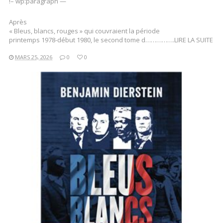
!– wp:paragraph —
Après
« Bleus, blancs, rouges » qui couvraient la période
printemps 1978-début 1980, le second tome d…………….LIRE LA SUITE
MARS 25, 2026
0
0
LIRE LA SUITE