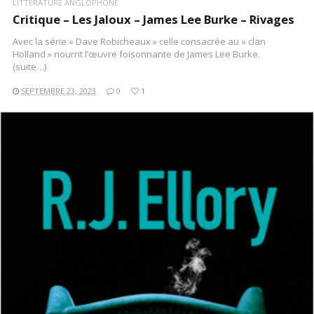
LITTÉRATURE ANGLOPHONE
Critique – Les Jaloux – James Lee Burke – Rivages
Avec la série « Dave Robicheaux » celle consacrée au « clan
Holland » nourrit l’œuvre foisonnante de James Lee Burke.
(suite…)
SEPTEMBRE 23, 2023
0
1