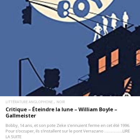
LIRE LA SUITE
LITTÉRATURE ANGLOPHONE
NOIR
Critique – Éteindre la lune – William Boyle –
Gallmeister
Bobby, 14 ans, et son pote Zeke s’ennuient ferme en cet été 1996.
Pour s’occuper, ils s’installent sur le pont Verrazano …………….LIRE
LA SUITE