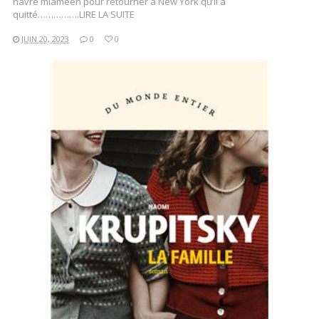
havre miaméen pour retourner à New York qu’il a
quitté…………….LIRE LA SUITE
JUIN 20, 2023
0
0
LIRE LA SUITE