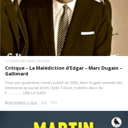
LITTÉRATURE FRANCOPHONE
Critique – La Malédiction d’Edgar – Marc Dugain –
Gallimard
Pour son quatrième roman publié en 2005, Marc Dugain invente des
mémoires qu’aurait écrits Clyde Tolson, numéro deux du
F…………….LIRE LA SUITE
NOVEMBRE 4, 2024
0
1