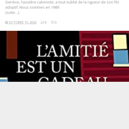
Genève, l’austère calviniste, a tout oublié de la rigueur de son fils
adoptif. Nous sommes en 1989.
(suite…)
OCTOBRE 15, 2020
0
0
LIRE LA SUITE