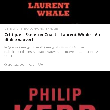
LITTÉRATURE FRANCOPHONE
THRILLER
Critique – Skeleton Coast – Laurent Whale – Au
diable vauvert
!-- @page { margin: 2cm } P { margin-bottom: 0.21cm } --
Babelio et Editions Au diable vauvert qui m’ave…………….LIRE LA
SUITE
MARS 22, 2021
0
0