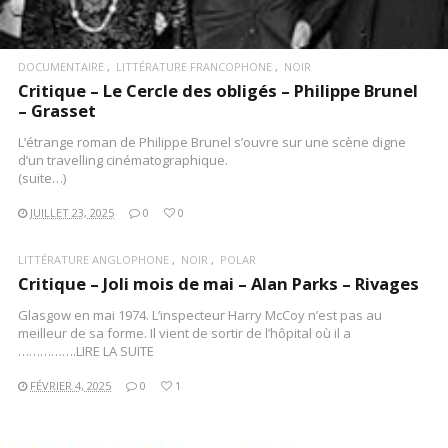
DOCUMENTAIRE
LITTÉRATURE FRANCOPHONE
NOIR
Critique – Le Cercle des obligés – Philippe Brunel
– Grasset
L’étrange roman de Philippe Brunel s’ouvre sur une scène digne
d’un travelling cinématographique.
(suite…)
JUILLET 23, 2025
0
0
LITTÉRATURE ANGLOPHONE
NOIR
POLAR
Critique – Joli mois de mai – Alan Parks – Rivages
Glasgow en mai 1974. L’inspecteur Harry McCoy n’est pas au
meilleur de sa forme. Il vient de sortir de l’hôpital où il a
…………….LIRE LA SUITE
FÉVRIER 4, 2025
0
1