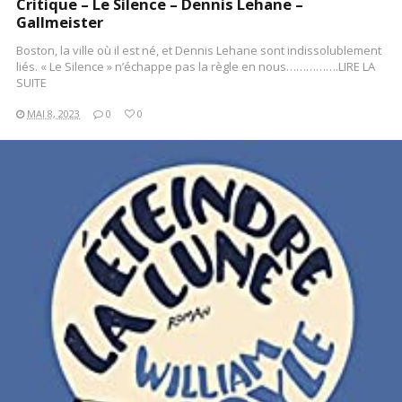
Critique – Le Silence – Dennis Lehane –
Gallmeister
Boston, la ville où il est né, et Dennis Lehane sont indissolublement
liés. « Le Silence » n’échappe pas la règle en nous…………….LIRE LA
SUITE
MAI 8, 2023
0
0