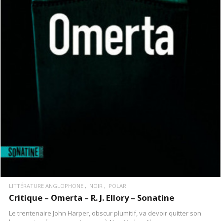
LIRE LA SUITE
LITTÉRATURE ANGLOPHONE
NOIR
POLAR
Critique – Omerta – R. J. Ellory – Sonatine
Le trentenaire John Harper, obscur plumitif, va devoir quitter son