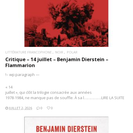
LITTÉRATURE FRANCOPHONE
NOIR
POLAR
Critique – 14 juillet – Benjamin Dierstein –
Flammarion
!– wp:paragraph —
« 14
juillet », qui clôt la trilogie consacrée aux années
1978-1984, ne manque pas de souffle. À sa l…………….LIRE LA SUITE
JUILLET 2, 2026
0
0