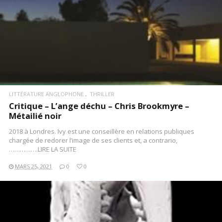
LITTÉRATURE ANGLOPHONE
THRILLER
Critique – L’ange déchu – Chris Brookmyre –
Métailié noir
2018 à Londres. Ivy est une conseillère en relations publiques
chargée de redorer l’image de ses clients et, a contrario,
…………….LIRE LA SUITE
MARS 25, 2021
0
0