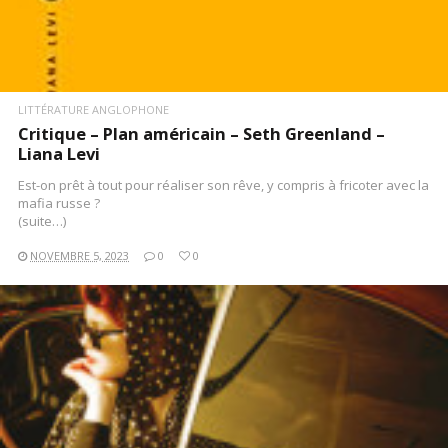
LITTÉRATURE ANGLOPHONE
Critique – Plan américain – Seth Greenland –
Liana Levi
Est-on prêt à tout pour réaliser son rêve, y compris à fricoter avec la
mafia russe ?
(suite…)
NOVEMBRE 5, 2023
0
0