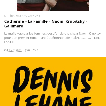
LITTÉRATURE ANGLOPHONE
Catherine – La Famille – Naomi Krupitsky –
Gallimard
La mafia vue par les femmes, c’est l’angle choisi par Naomi Krupitsy
pour son premier roman, un récit étonnant de maîtris…………….LIRE
LA SUITE
JUIN 7, 2023
0
0