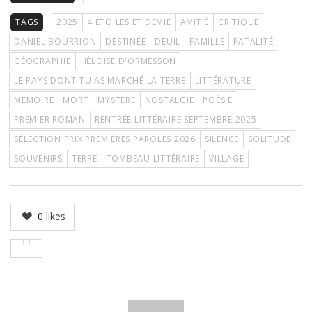
TAGS
2025
4 ÉTOILES ET DEMIE
AMITIÉ
CRITIQUE
DANIEL BOURRION
DESTINÉE
DEUIL
FAMILLE
FATALITÉ
GÉOGRAPHIE
HÉLOÏSE D'ORMESSON
LE PAYS DONT TU AS MARCHÉ LA TERRE
LITTÉRATURE
MÉMOIRE
MORT
MYSTÈRE
NOSTALGIE
POÉSIE
PREMIER ROMAN
RENTRÉE LITTÉRAIRE SEPTEMBRE 2025
SÉLECTION PRIX PREMIÈRES PAROLES 2026
SILENCE
SOLITUDE
SOUVENIRS
TERRE
TOMBEAU LITTÉRAIRE
VILLAGE
0
likes