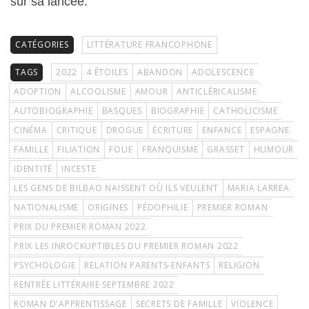
sur sa lancée.
CATÉGORIES
LITTÉRATURE FRANCOPHONE
TAGS
2022
4 ÉTOILES
ABANDON
ADOLESCENCE
ADOPTION
ALCOOLISME
AMOUR
ANTICLÉRICALISME
AUTOBIOGRAPHIE
BASQUES
BIOGRAPHIE
CATHOLICISME
CINÉMA
CRITIQUE
DROGUE
ÉCRITURE
ENFANCE
ESPAGNE
FAMILLE
FILIATION
FOLIE
FRANQUISME
GRASSET
HUMOUR
IDENTITÉ
INCESTE
LES GENS DE BILBAO NAISSENT OÙ ILS VEULENT
MARIA LARREA
NATIONALISME
ORIGINES
PÉDOPHILIE
PREMIER ROMAN
PRIX DU PREMIER ROMAN 2022
PRIX LES INROCKUPTIBLES DU PREMIER ROMAN 2022
PSYCHOLOGIE
RELATION PARENTS-ENFANTS
RELIGION
RENTRÉE LITTÉRAIRE SEPTEMBRE 2022
ROMAN D'APPRENTISSAGE
SECRETS DE FAMILLE
VIOLENCE