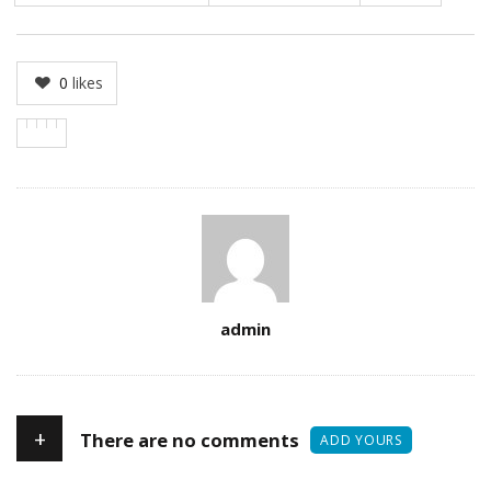
0
likes
Author
admin
+
There are no comments
ADD YOURS