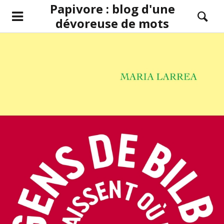
Papivore : blog d'une
dévoreuse de mots