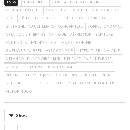
TAGS
19ÈME SIÈCLE
2020
4 ÉTOILES ET DEMIE
ALEXANDRE POSTEL
ANNÉES 1870
ARGENT
AUTODÉRISION
BEAU
BÊTISE
BIOGRAPHIE
BOURGEOIS
BOURGEOISIE
BRETAGNE
CAUCHEMARS
CONCARNEAU
CORRESPONDANCE
CRÉATION LITTÉRAIRE
CRITIQUE
DÉPRESSION
ÉCRITURE
EMILE ZOLA
ÉPILEPSIE
GALLIMARD
GOETHE
GUSTAVE FLAUBERT
HYPOCONDRIE
LITTÉRATURE
MALADIE
MÉLANCOLIE
MÉMOIRE
MER
NEURASTHÉNIE
NÉVROSE
NOSTALGIE
OEUVRE
PSYCHOLOGIE
RENTRÉE LITTÉRAIRE JANVIER 2020
RÊVES
ROUEN
RUINE
SOLITUDE
SOUVENIRS
STYLE
UN AUTOMNE DE FLAUBERT
VICTOR HUGO
0
likes