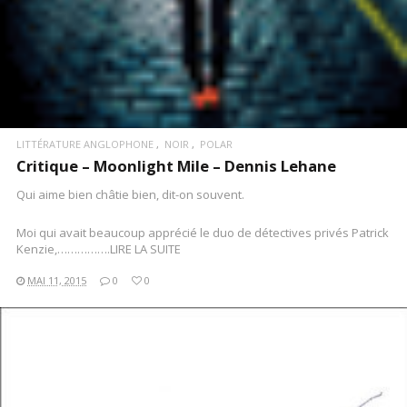
LITTÉRATURE ANGLOPHONE
NOIR
POLAR
Critique – Moonlight Mile – Dennis Lehane
Qui aime bien châtie bien, dit-on souvent.
Moi qui avait beaucoup apprécié le duo de détectives privés Patrick
Kenzie,…………….LIRE LA SUITE
MAI 11, 2015
0
0