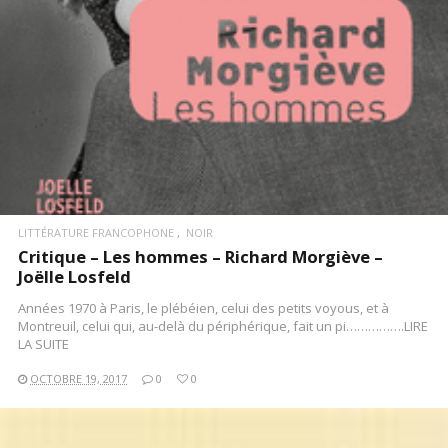
LITTÉRATURE FRANCOPHONE
NOIR
Critique – Les hommes – Richard Morgiève –
Joëlle Losfeld
Années 1970 à Paris, le plébéien, celui des petits voyous, et à
Montreuil, celui qui, au-delà du périphérique, fait un pi…………….LIRE
LA SUITE
OCTOBRE 19, 2017
0
0