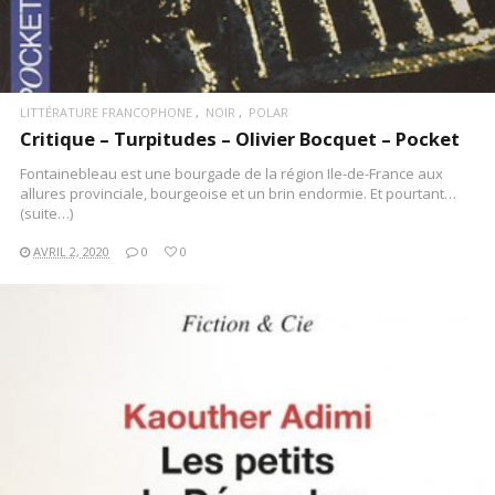
LITTÉRATURE FRANCOPHONE
NOIR
POLAR
Critique – Turpitudes – Olivier Bocquet – Pocket
Fontainebleau est une bourgade de la région Ile-de-France aux
allures provinciale, bourgeoise et un brin endormie. Et pourtant…
(suite…)
AVRIL 2, 2020
0
0