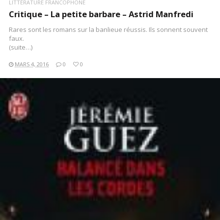
LITTÉRATURE FRANCOPHONE
Critique – La petite barbare – Astrid Manfredi
Rares sont les romans sur la banlieue réussis. Ils sonnent souvent
faux.
(suite…)
MARS 4, 2016
0
0