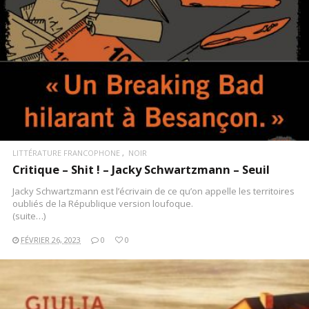
LITTÉRATURE FRANCOPHONE
NOIR
Critique – Shit ! – Jacky Schwartzmann – Seuil
Jacky Schwartzmann est l’écrivain de ce qu’on appelle les territoires
oubliés de la République version loufoque.
(suite…)
FÉVRIER 26, 2023
0
0