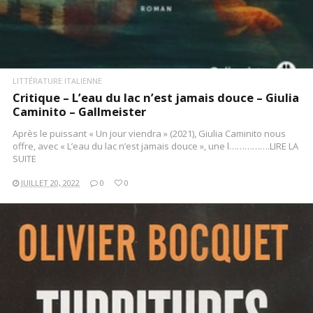
LITTÉRATURE ITALIENNE
Critique – L’eau du lac n’est jamais douce – Giulia
Caminito – Gallmeister
Après le puissant « Un jour viendra » (2021), Giulia Caminito nous
offre, avec « L’eau du lac n’est jamais douce », une l…………….LIRE LA
SUITE
JUILLET 20, 2022
0
0