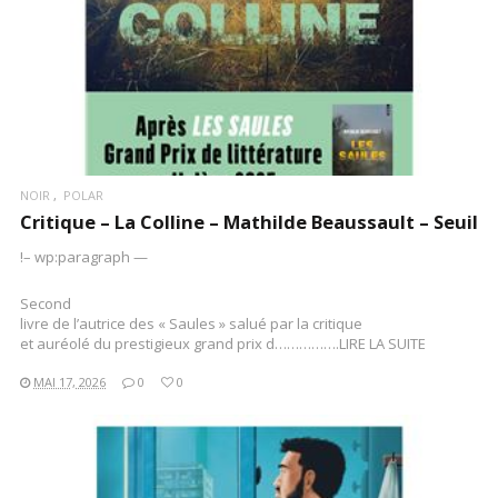
NOIR
POLAR
Critique – La Colline – Mathilde Beaussault – Seuil
!– wp:paragraph —
Second
livre de l’autrice des « Saules » salué par la critique
et auréolé du prestigieux grand prix d…………….LIRE LA SUITE
MAI 17, 2026
0
0