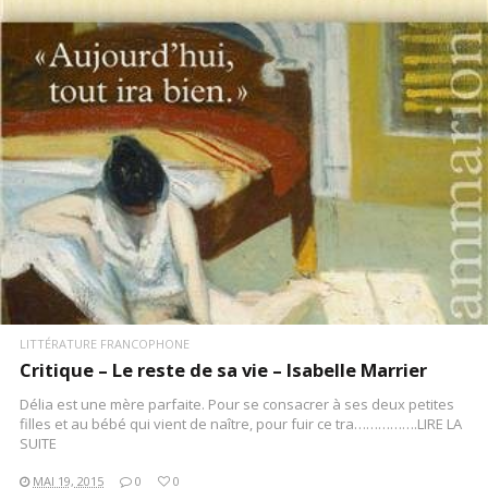
LIRE LA SUITE
LITTÉRATURE FRANCOPHONE
Critique – Le reste de sa vie – Isabelle Marrier
Délia est une mère parfaite. Pour se consacrer à ses deux petites
filles et au bébé qui vient de naître, pour fuir ce tra…………….LIRE LA
SUITE
MAI 19, 2015
0
0