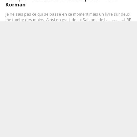
Korman
Je ne sais pas ce qui se passe en ce moment mais un livre sur deux
me tombe des mains. Ainsi en est-il des « Saisons de L…………….LIRE
LA SUITE
MARS 16, 2015
0
0
LIRE LA SUITE