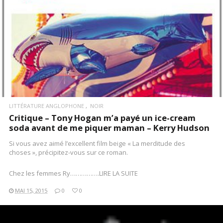
LITTÉRATURE ANGLOPHONE
NOIR
Critique – Tony Hogan m’a payé un ice-cream
soda avant de me piquer maman – Kerry Hudson
Si vous avez aimé l’excellent film beige « La merditude des
choses », précipitez-vous sur ce roman.
Chez les femmes Ry…………….LIRE LA SUITE
MAI 15, 2015
0
0