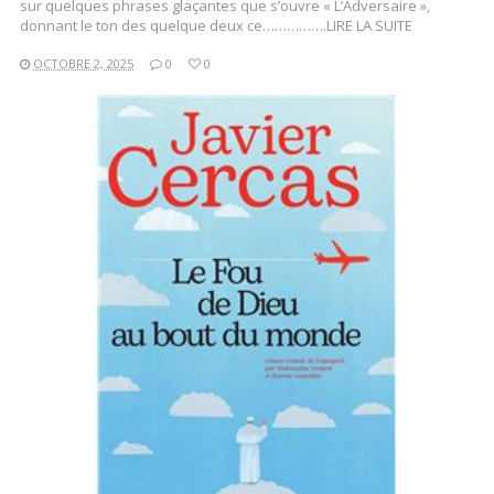
sur quelques phrases glaçantes que s’ouvre « L’Adversaire »,
donnant le ton des quelque deux ce…………….LIRE LA SUITE
OCTOBRE 2, 2025
0
0
LIRE LA SUITE