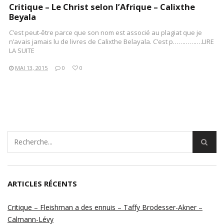
Critique – Le Christ selon l’Afrique – Calixthe
Beyala
C’est peut-être parce que son nom est associé au plagiat que je
n’avais jamais lu de livres de Calixthe Belayala. C’est p…………….LIRE
LA SUITE
MAI 13, 2015
0
0
ARTICLES RÉCENTS
Critique – Fleishman a des ennuis – Taffy Brodesser-Akner –
Calmann-Lévy