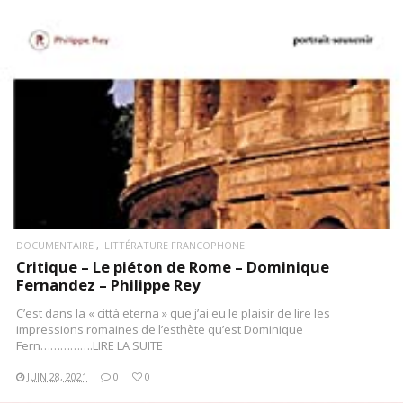
DOCUMENTAIRE
LITTÉRATURE FRANCOPHONE
Critique – Le piéton de Rome – Dominique
Fernandez – Philippe Rey
C’est dans la « città eterna » que j’ai eu le plaisir de lire les
impressions romaines de l’esthète qu’est Dominique
Fern…………….LIRE LA SUITE
JUIN 28, 2021
0
0