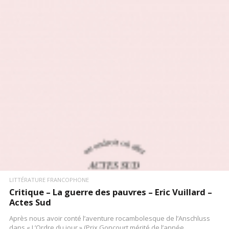
LITTÉRATURE FRANCOPHONE
Critique – La guerre des pauvres – Eric Vuillard –
Actes Sud
Après nous avoir conté l’aventure rocambolesque de l’Anschluss
dans « L’Ordre du jour » (Prix Goncourt mérité de l’année