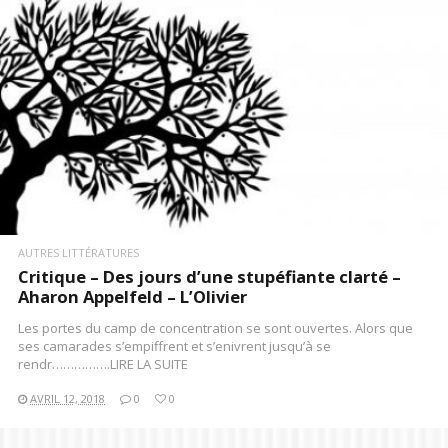
AUTRES LITTÉRATURES
Critique – Des jours d’une stupéfiante clarté –
Aharon Appelfeld – L’Olivier
Les portes du camp de concentration se sont ouvertes. Alors que
ses camarades s’empiffrent et s’enivrent jusqu’à se
rendr…………….LIRE LA SUITE
AVRIL 12, 2018
0
0