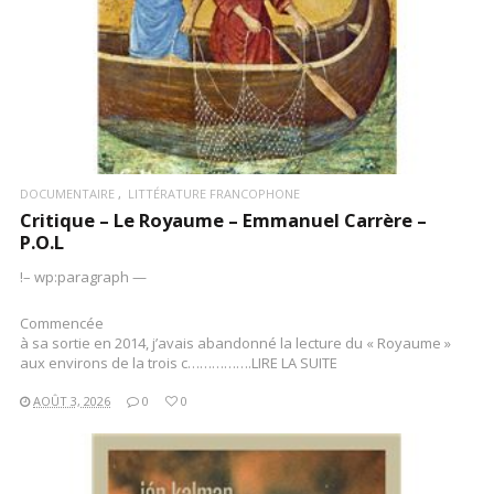
DOCUMENTAIRE
LITTÉRATURE FRANCOPHONE
Critique – Le Royaume – Emmanuel Carrère –
P.O.L
!– wp:paragraph —
Commencée
à sa sortie en 2014, j’avais abandonné la lecture du « Royaume »
aux environs de la trois c…………….LIRE LA SUITE
AOÛT 3, 2026
0
0