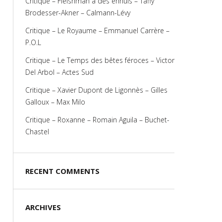
Critique – Fleishman a des ennuis – Taffy
Brodesser-Akner – Calmann-Lévy
Critique – Le Royaume – Emmanuel Carrère –
P.O.L
Critique – Le Temps des bêtes féroces – Victor
Del Arbol – Actes Sud
Critique – Xavier Dupont de Ligonnès – Gilles
Galloux – Max Milo
Critique – Roxanne – Romain Aguila – Buchet-
Chastel
RECENT COMMENTS
ARCHIVES