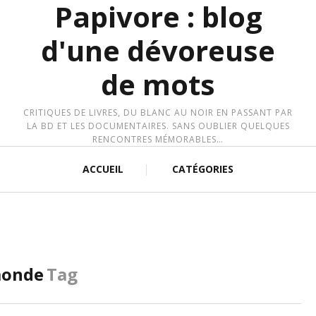
Papivore : blog
d'une dévoreuse
de mots
CRITIQUES DE LIVRES, DU BLANC AU NOIR EN PASSANT PAR
LA BD ET LES DOCUMENTAIRES. SANS OUBLIER QUELQUES
RENCONTRES MÉMORABLES…
ACCUEIL
CATÉGORIES
 monde
Tag