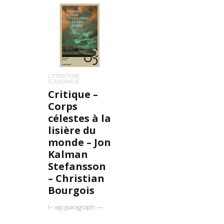
LIRE LA SUITE
LITTÉRATURE
SCANDINAVE
Critique –
Corps
célestes à la
lisière du
monde – Jon
Kalman
Stefansson
– Christian
Bourgois
!– wp:paragraph —