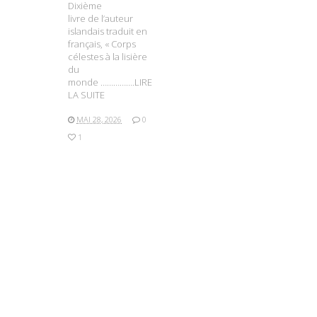
Dixième
livre de l’auteur
islandais traduit en
français, « Corps
célestes à la lisière
du
monde …………….LIRE
LA SUITE
MAI 28, 2026
0
1