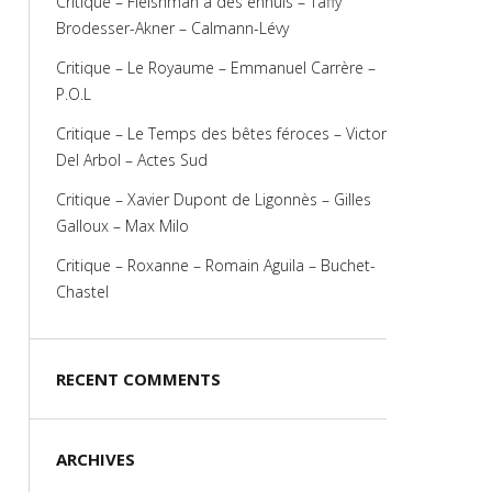
Critique – Fleishman a des ennuis – Taffy
Brodesser-Akner – Calmann-Lévy
Critique – Le Royaume – Emmanuel Carrère –
P.O.L
Critique – Le Temps des bêtes féroces – Victor
Del Arbol – Actes Sud
Critique – Xavier Dupont de Ligonnès – Gilles
Galloux – Max Milo
Critique – Roxanne – Romain Aguila – Buchet-
Chastel
RECENT COMMENTS
ARCHIVES