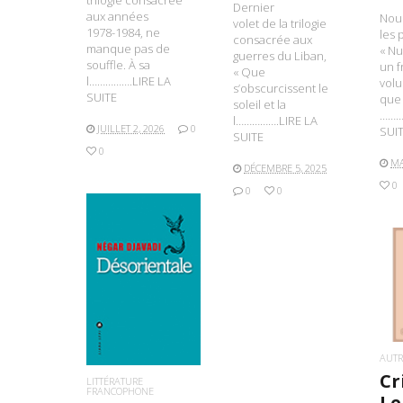
trilogie consacrée
Dernier
aux années
Nous
volet de la trilogie
1978-1984, ne
les 
consacrée aux
manque pas de
« N
guerres du Liban,
souffle. À sa
un f
« Que
l…………….LIRE LA
volu
s’obscurcissent le
SUITE
que 
soleil et la
………
l…………….LIRE LA
JUILLET 2, 2026
0
SUI
SUITE
0
MA
DÉCEMBRE 5, 2025
0
0
0
LIRE LA SUITE
L
AUTR
Cr
LITTÉRATURE
FRANCOPHONE
Le