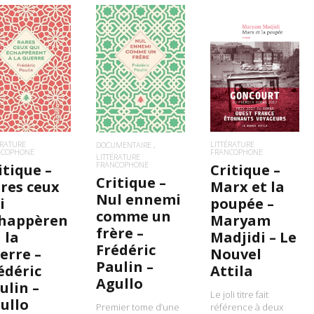
IRE LA SUITE
LIRE LA SUITE
LIRE LA SUITE
LITTÉRATURE
ÉRATURE
DOCUMENTAIRE
FRANCOPHONE
NCOPHONE
LITTÉRATURE
FRANCOPHONE
Critique –
itique –
Critique –
Marx et la
res ceux
Nul ennemi
poupée –
i
comme un
Maryam
happèren
frère –
Madjidi – Le
à la
Frédéric
Nouvel
erre –
Paulin –
Attila
édéric
Agullo
ulin –
Le joli titre fait
ullo
Premier tome d’une
référence à deux