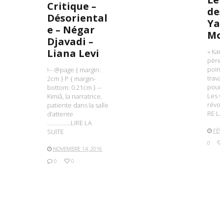
Critique –
de
Désoriental
Y
e – Négar
M
Djavadi –
Liana Levi
« Ka
père
poin
!-- @page { margin:
trav
2cm } P { margin-
pour
bottom: 0.21cm } --
Les 
Kimiâ, la narratrice,
rév
patiente dans la salle
RE L
d’attente
…………….LIRE LA
FÉ
SUITE
0
NOVEMBRE 14, 2016
0
0