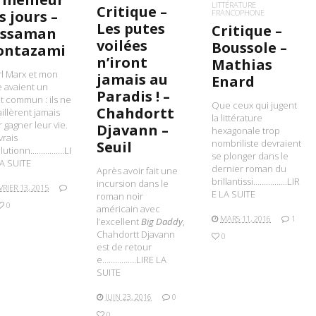
LITTÉRATURE
Critique –
FRANCOPHONE
s jours –
Les putes
Critique –
assaman
voilées
Boussole –
ontazami
n’iront
Mathias
rl Marx et mon
jamais au
Enard
 avaient un
Paradis ! –
t commun : ils ne
Que ceux qui jugent
Chahdortt
aillèrent jamais
la littérature
 gagner leur vie.
Djavann –
hexagonale trop
vrais
nombriliste devraient
Seuil
olutionn…………….LI
se plonger dans le
A SUITE
dernier roman du
Après avoir fait une
brillantissi…………….LIR
incursion dans le
VRIER 13, 2015
E LA SUITE
roman noir
0
américain avec
MARS 11, 2016
1
l’excellent
Big Daddy
,
Chahdortt Djavann
0
est de retour
e…………….LIRE LA
SUITE
JUIN 23, 2016
0
0