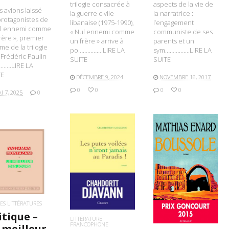
trilogie consacrée à
aspects de la vie de
 avions laissé
la guerre civile
la narratrice :
protagonistes de
libanaise (1975-1990),
l’engagement
ul ennemi comme
« Nul ennemi comme
communiste de ses
rère », premier
un frère » arrive à
parents et un
me de la trilogie
po…………….LIRE LA
sym…………….LIRE LA
Frédéric Paulin
SUITE
SUITE
…….LIRE LA
TE
DÉCEMBRE 9, 2024
NOVEMBRE 16, 2017
0
0
0
0
I 7, 2025
0
LIRE LA SUITE
IRE LA SUITE
LIRE LA SUITE
ES LITTÉRATURES
itique –
LITTÉRATURE
FRANCOPHONE
 meilleur