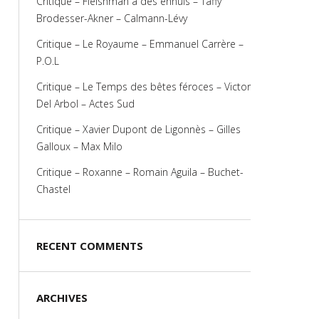
Critique – Fleishman a des ennuis – Taffy
Brodesser-Akner – Calmann-Lévy
Critique – Le Royaume – Emmanuel Carrère –
P.O.L
Critique – Le Temps des bêtes féroces – Victor
Del Arbol – Actes Sud
Critique – Xavier Dupont de Ligonnès – Gilles
Galloux – Max Milo
Critique – Roxanne – Romain Aguila – Buchet-
Chastel
RECENT COMMENTS
ARCHIVES