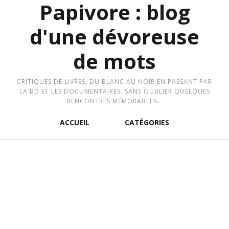
Papivore : blog
d'une dévoreuse
de mots
CRITIQUES DE LIVRES, DU BLANC AU NOIR EN PASSANT PAR
LA BD ET LES DOCUMENTAIRES. SANS OUBLIER QUELQUES
RENCONTRES MÉMORABLES…
ACCUEIL
CATÉGORIES