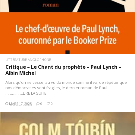
LITTÉRATURE ANGLOPHONE
Critique – Le Chant du prophète – Paul Lynch –
Albin Michel
Alors qu’on ne cesse, au vu du monde comme il va, de répéter que
nos démocraties sont fragiles, le dernier roman de Paul
…………….LIRE LA SUITE
MARS 17, 2025
0
0