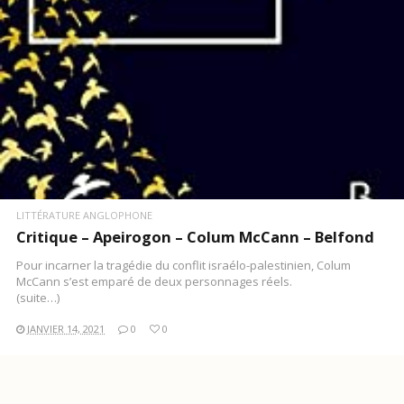
LITTÉRATURE ANGLOPHONE
Critique – Apeirogon – Colum McCann – Belfond
Pour incarner la tragédie du conflit israélo-palestinien, Colum
McCann s’est emparé de deux personnages réels.
(suite…)
JANVIER 14, 2021
0
0