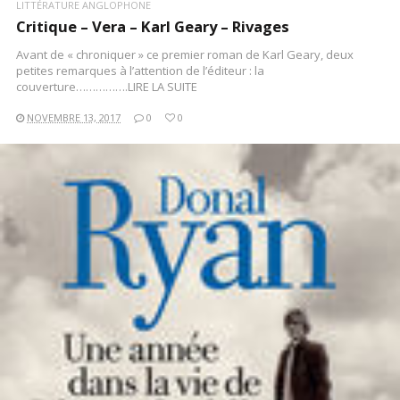
LITTÉRATURE ANGLOPHONE
Critique – Vera – Karl Geary – Rivages
Avant de « chroniquer » ce premier roman de Karl Geary, deux
petites remarques à l’attention de l’éditeur : la
couverture…………….LIRE LA SUITE
NOVEMBRE 13, 2017
0
0