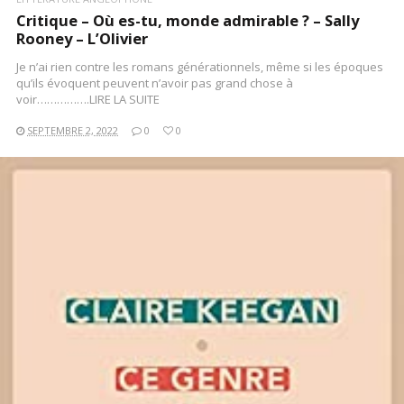
Critique – Où es-tu, monde admirable ? – Sally
Rooney – L’Olivier
Je n’ai rien contre les romans générationnels, même si les époques
qu’ils évoquent peuvent n’avoir pas grand chose à
voir…………….LIRE LA SUITE
SEPTEMBRE 2, 2022
0
0