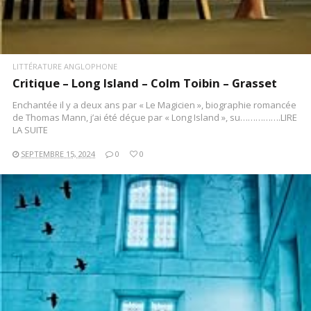
LITTÉRATURE ANGLOPHONE
Critique – Long Island – Colm Toibin – Grasset
Enchantée il y a deux ans par « Le Magicien », biographie romancée
de Thomas Mann, j’ai été déçue par « Long Island », su…………….LIRE
LA SUITE
SEPTEMBRE 15, 2024
0
0