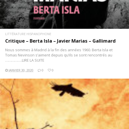
LITTÉRATURE HISPANOPHONE
Critique – Berta Isla – Javier Marias – Gallimard
Nous sommes à Madrid à la fin des années 1960. Berta Isla et
Tomas Nevinson s’aiment depuis qu’ils se sont rencontrés au
…………….LIRE LA SUITE
JANVIER 30, 2020
0
0