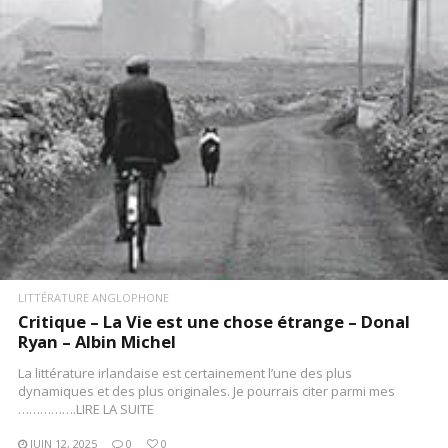
LIRE LA SUITE
LITTÉRATURE ANGLOPHONE
Critique – La Vie est une chose étrange – Donal
Ryan – Albin Michel
La littérature irlandaise est certainement l’une des plus
dynamiques et des plus originales. Je pourrais citer parmi mes
…………….LIRE LA SUITE
JUIN 12, 2025
0
0