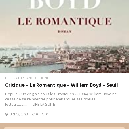
LITTÉRATURE ANGLOPHONE
Critique – Le Romantique – William Boyd – Seuil
Depuis « Un Anglais sous les Tropiques » (1984), William Boyd ne
cesse de se réinventer pour embarquer ses fidèles
lecteu…………….LIRE LA SUITE
JUIN 13, 2023
0
0