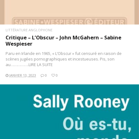
LITTÉRATURE ANGLOPHONE
Critique – L’Obscur – John McGahern – Sabine
Wespieser
Paru en Irlande en 1965, « L’Obscur » fut censuré en raison de
scènes jugées pornographiques et incestueuses. Pis, son
au…………….LIRE LA SUITE
JANVIER 13, 2023
0
0