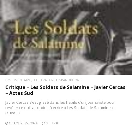
DOCUMENTAIRE
LITTÉRATURE HISPANOPHONE
Critique – Les Soldats de Salamine – Javier Cercas
– Actes Sud
Javier Cercas s’est glissé dans les habits d’un journaliste pour
révéler ce qui l’a conduit à écrire « Les Soldats de Salamine ».
(suite…)
OCTOBRE 22, 2024
0
0