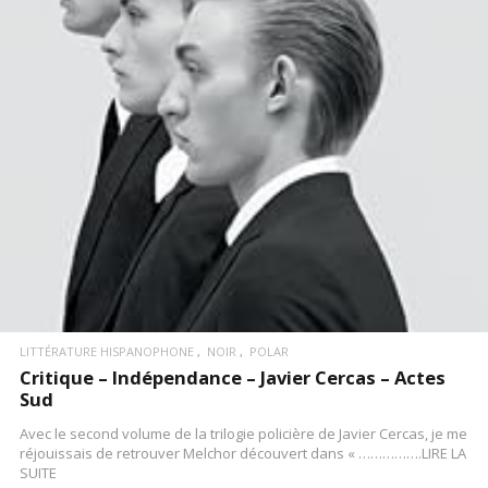
LIRE LA SUITE
LITTÉRATURE HISPANOPHONE
NOIR
POLAR
Critique – Indépendance – Javier Cercas – Actes
Sud
Avec le second volume de la trilogie policière de Javier Cercas, je me
réjouissais de retrouver Melchor découvert dans « …………….LIRE LA
SUITE