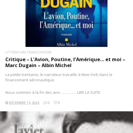
LITTÉRATURE FRANCOPHONE
Critique – L’Avion, Poutine, l’Amérique… et moi –
Marc Dugain – Albin Michel
La petite trentaine, le narrateur travaille à New York dans le
financement aéronautique.
Nous sommes à la fin des ann…………….LIRE LA SUITE
DÉCEMBRE 15, 2024
0
0