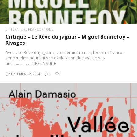
LITTÉRATURE FRANCOPHONE
Critique – Le Rêve du jaguar – Miguel Bonnefoy –
Rivages
Avec « Le Rêve du jaguar », son dernier roman, l’écrivain franco-
vénézuélien poursuit son exploration du pays de ses
ancê…………….LIRE LA SUITE
SEPTEMBRE 2, 2024
0
0