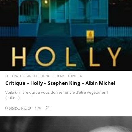
LITTÉRATURE ANGLOPHONE
POLAR
THRILLER
Critique – Holly – Stephen King – Albin Michel
Voilà un livre qui va vous donner envie d’être végétarien !
(suite…)
MARS 23, 2024
0
0