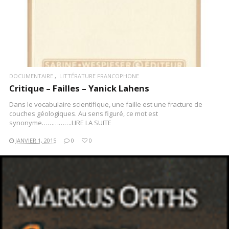
DOCUMENTAIRE
LITTÉRATURE FRANCOPHONE
Critique – Failles – Yanick Lahens
Dans le vocabulaire scientifique, une faille est une fracture de
couches géologiques. Au sens figuré, ce mot est
synonyme…………….LIRE LA SUITE
JANVIER 1, 2015
0
0