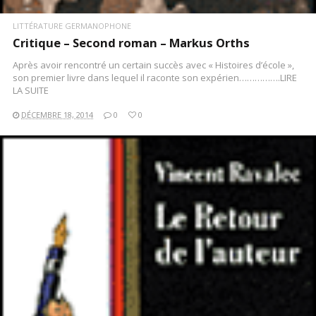
LITTÉRATURE GERMANOPHONE
Critique – Second roman – Markus Orths
Après avoir rencontré un certain succès avec « Histoires d’école »,
son premier livre dans lequel il raconte son expérien…………….LIRE
LA SUITE
DÉCEMBRE 18, 2014
0
0