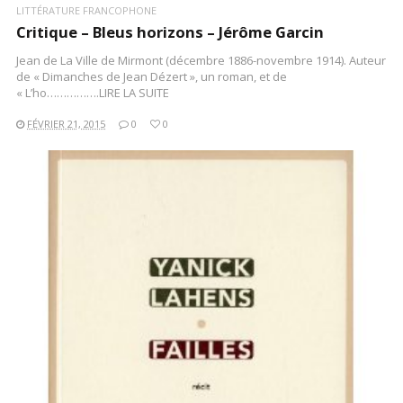
LITTÉRATURE FRANCOPHONE
Critique – Bleus horizons – Jérôme Garcin
Jean de La Ville de Mirmont (décembre 1886-novembre 1914). Auteur
de « Dimanches de Jean Dézert », un roman, et de
« L’ho…………….LIRE LA SUITE
FÉVRIER 21, 2015
0
0
LIRE LA SUITE