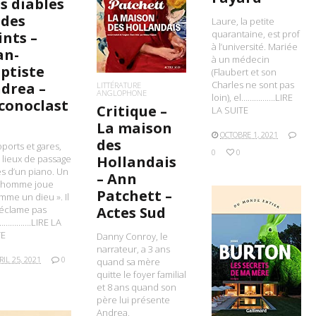
LIRE LA SUITE
s diables
 des
Laure, la petite
quarantaine, est prof
ints –
à l’université. Mariée
an-
à un médecin
ptiste
(Flaubert et son
Charles ne sont pas
drea –
LITTÉRATURE
ANGLOPHONE
loin), el…………….LIRE
Iconoclast
Critique –
LA SUITE
La maison
OCTOBRE 1, 2021
des
ports et gares,
0
0
Hollandais
 lieux de passage
s d’un piano. Un
– Ann
l homme joue
Patchett –
mme un dieu ». Il
Actes Sud
réclame pas
r…………….LIRE LA
TE
Danny Conroy, le
narrateur, a 3 ans
LIRE LA SUITE
RIL 25, 2021
0
quand sa mère
quitte le foyer familial
et 8 ans quand son
père lui présente
Andrea,