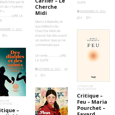
Carlier – Le
dépêchée par le
SUITE
Cherche
on du « Sydney
h »
NOVEMBRE 23, 2022
Midi
…………….LIRE LA
0
0
TE
Merci à Babelio et
aux éditions du
VEMBRE 11, 2021
Cherche Midi de
m’avoir fait découvrir
0
un auteur que je ne
connaissais pas.
Un ente…………….LIRE
LIRE LA SUITE
LA SUITE
OCTOBRE 22, 2021
IRE LA SUITE
0
0
LITTÉRATURE
FRANCOPHONE
Critique –
Feu – Maria
ÉRATURE
NCOPHONE
Pourchet –
itique –
Fayard