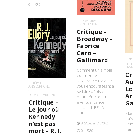
0
0
LITTÉRATURE
FRANCOPHONE
L
Critique –
Broadway –
Fabrice
LIRE LA SUITE
Caro –
Gallimard
DIVE
LITT
FRA
Comment un simple
Cr
courrier de
Au
l’Assurance Maladie
LITTÉRATURE
vous encourageant à
ANGLOPHONE
Lo
se faire dépister
Ar
POLAR
THRILLER
pour détecter un
Critique –
Ga
éventuel cancer
…………….LIRE LA
Le jour où
SUITE
« La
Kennedy
qu’A
n’est pas
NOVEMBRE 1, 2020
Béré
fran
mort – R. J.
0
0