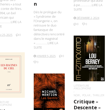
professeur qui aura
n
heries » a tout
à pe…………….LIRE LA
 conte de fées.
SUITE
Dès le prologue du
994, un bel
« Syndrome de
icain qui
DÉCEMBRE 2, 2024
l’Orangerie », on
t…………….LIRE LA
0
0
retrouve le duo
TE
fantasque de
détectives rencontré
I 25, 2025
0
dans le magistral
« …………….LIRE LA
SUITE
JANVIER 5, 2025
0
LIRE LA SUITE
0
IRE LA SUITE
LITTÉRATURE
ANGLOPHONE
NOIR
POLAR
THRILLER
LIRE LA SUITE
Critique –
ÉRATURE
NCOPHONE
Descente –