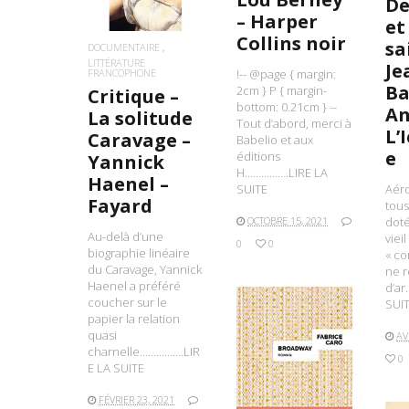
De
– Harper
et
Collins noir
sa
DOCUMENTAIRE
LITTÉRATURE
Je
FRANCOPHONE
!-- @page { margin:
Ba
2cm } P { margin-
Critique –
bottom: 0.21cm } --
An
La solitude
Tout d’abord, merci à
L’
Caravage –
Babelio et aux
e
éditions
Yannick
H…………….LIRE LA
Haenel –
SUITE
Aéro
Fayard
tous
OCTOBRE 15, 2021
doté
Au-delà d’une
viei
0
0
biographie linéaire
« co
du Caravage, Yannick
ne 
Haenel a préféré
d’a
coucher sur le
SUI
papier la relation
quasi
AV
charnelle…………….LIR
0
E LA SUITE
LIRE LA SUITE
FÉVRIER 23, 2021