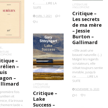
c…………….LIRE LA
LITTÉRATURE
ANGLOPHONE
SUITE
Critique –
AVRIL 1, 2021
0
Les secrets
IRE LA SUITE
0
de ma mère
– Jessie
Burton –
Gallimard
RS
« Elle avait une
ÉRATURE
NCOPHONE
beauté naturelle. (…)
LIRE LA SUITE
Malgré les regards
itique –
scrutateurs, elle
rélien –
s’était toujours sentie
uis
invisible, jusqu’à
ce…………….LIRE LA
agon –
SUITE
llimard
LITTÉRATURE
ANGLOPHONE
NOVEMBRE 16, 2020
 première fois
Critique –
0
0
urélien vit
Lake
nice, il la trouva
Success –
chement laide ».