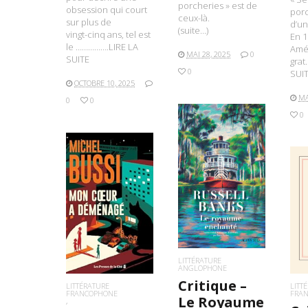
porcheries » est de
obsession qui court
porc
ceux-là.
sur plus de
d’un
(suite…)
vingt-cinq ans, tel est
En 1
le …………….LIRE LA
Amér
MAI 28, 2025
0
SUITE
gra
0
SUI
OCTOBRE 10, 2025
MA
0
0
0
LIRE LA SUITE
LIRE LA SUITE
L
LITTÉRATURE
ANGLOPHONE
Critique –
LITTÉRATURE
LITT
FRANCOPHONE
FRA
Le Royaume