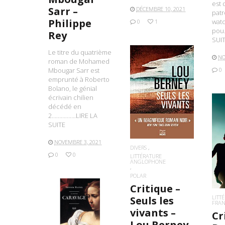
est 
Sarr –
DÉCEMBRE 10, 2021
patr
Philippe
watc
0
1
pou
Rey
SUI
Le titre du quatrième
NO
roman de Mohamed
0
Mbougar Sarr est
emprunté à Roberto
Bolano, le génial
LIRE LA SUITE
écrivain chilien
décédé en
2…………….LIRE LA
SUITE
L
NOVEMBRE 3, 2021
DIVERS
0
0
LITTÉRATURE
ANGLOPHONE
POLAR
Critique –
LITT
Seuls les
FRA
LIRE LA SUITE
vivants –
Cr
Lou Berney