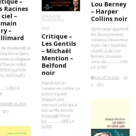
itique –
Lou Berney
s Racines
– Harper
 ciel –
LITTÉRATURE
Collins noir
FRANCOPHONE
omain
NOIR
Après avoir apprécié
ry –
les deux premiers
Critique –
llimard
romans (« November
Les Gentils
road » et « Seuls les
 de modernité et
– Michaël
vivants ») de Lou
prescience dans
Berney, nouveau
Mention –
roman écologique
venu da…………….LIRE
Belfond
t l’heure édité
LA SUITE
956 et auréolé
noir
rix Goncourt !
JUILLET 19, 2024
Franck est un
0
0
…….LIRE LA
homme en colère. La
TE
police n’ayant
toujours pas
VEMBRE 28, 2023
retrouvé celui qui a
tué sa fille lors du
1
braquage d’une
bo…………….LIRE LA
SUITE
LIRE LA SUITE