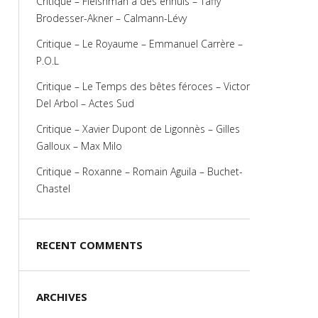
Critique – Fleishman a des ennuis – Taffy
Brodesser-Akner – Calmann-Lévy
Critique – Le Royaume – Emmanuel Carrère –
P.O.L
Critique – Le Temps des bêtes féroces – Victor
Del Arbol – Actes Sud
Critique – Xavier Dupont de Ligonnès – Gilles
Galloux – Max Milo
Critique – Roxanne – Romain Aguila – Buchet-
Chastel
RECENT COMMENTS
ARCHIVES