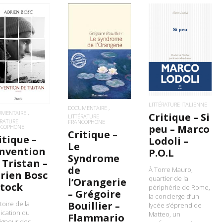
LIRE LA SUITE
LIRE LA SUITE
IRE LA SUITE
LITTÉRATURE ITALIENNE
DOCUMENTAIRE
UMENTAIRE
Critique – Si
LITTÉRATURE
ÉRATURE
FRANCOPHONE
peu – Marco
NCOPHONE
Critique –
itique –
Lodoli –
Le
Invention
P.O.L
Syndrome
 Tristan –
de
À Torre Mauro,
rien Bosc
quartier de la
l’Orangerie
Stock
périphérie de Rome,
– Grégoire
la concierge d’un
stoire de la
Bouillier –
lycée s’éprend de
ication du
Matteo, un
Flammario
igneur des