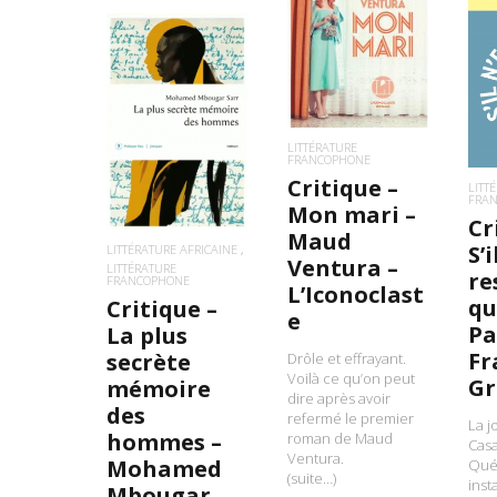
LIRE LA SUITE
L
LIRE LA SUITE
LITTÉRATURE
FRANCOPHONE
Critique –
LITT
FRA
Mon mari –
Cr
Maud
S’i
LITTÉRATURE AFRICAINE
Ventura –
LITTÉRATURE
re
FRANCOPHONE
L’Iconoclast
qu
Critique –
e
Pa
La plus
Fr
secrète
Drôle et effrayant.
Voilà ce qu’on peut
Gr
mémoire
dire après avoir
des
refermé le premier
La j
hommes –
roman de Maud
Cas
Ventura.
Mohamed
Qué
(suite…)
inst
Mbougar