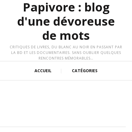
Papivore : blog
d'une dévoreuse
de mots
CRITIQUES DE LIVRES, DU BLANC AU NOIR EN PASSANT PAR
LA BD ET LES DOCUMENTAIRES. SANS OUBLIER QUELQUES
RENCONTRES MÉMORABLES…
ACCUEIL
CATÉGORIES