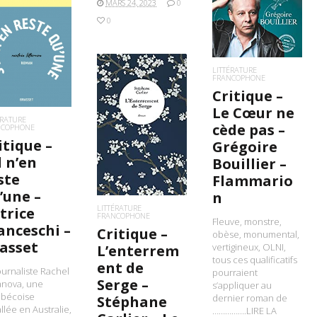
MARS 24, 2023
0
0
IRE LA SUITE
LITTÉRATURE
FRANCOPHONE
Critique –
Le Cœur ne
ÉRATURE
LIRE LA SUITE
cède pas –
NCOPHONE
itique –
Grégoire
l n’en
Bouillier –
ste
Flammario
’une –
n
LITTÉRATURE
trice
FRANCOPHONE
Fleuve, monstre,
anceschi –
Critique –
obèse, monumental,
asset
vertigineux, OLNI,
L’enterrem
tous ces qualificatifs
ent de
ournaliste Rachel
pourraient
Serge –
anova, une
s’appliquer au
bécoise
dernier roman de
Stéphane
allée en Australie,
…………….LIRE LA