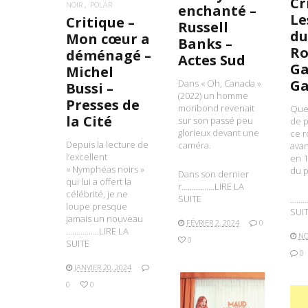
Cr
NOIR
POLAR
enchanté –
Le
Critique –
Russell
du
Mon cœur a
Banks –
R
déménagé –
Actes Sud
Ga
Michel
Ga
Dans « Oh, Canada »
Bussi –
(2022) un homme
Presses de
moribond revenait
Que
la Cité
sur son passé peu
de 
glorieux devant une
ce 
Depuis la lecture de
caméra.
avan
l’excellent
en 1
« Nymphéas noirs »
du p
Dans son dernier
qui lui a offert la
r…………….LIRE LA
célébrité, je ne
SUITE
………
loupe presque
SUI
jamais un nouveau
FÉVRIER 2, 2024
0
…………….LIRE LA
NO
0
SUITE
0
JANVIER 20, 2024
0
0