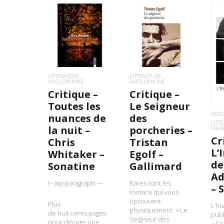
LIRE LA SUITE
LIRE LA SUITE
L
LITTÉRATURE
LITTÉRATURE
ANGLOPHONE
ANGLOPHONE
Critique –
Critique –
Toutes les
Le Seigneur
DOC
nuances de
des
LITT
la nuit –
porcheries –
FRA
Cr
Chris
Tristan
L’
Whitaker –
Egolf –
de
Sonatine
Gallimard
Ad
!– wp:paragraph —
Rares sont les
– 
romans qui vous
éprouvent
Plus
L’hi
physiquement. « Le
de huit cents pages
publ
Seigneur des
pour décrire une
« Se