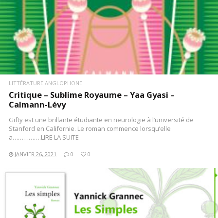
LITTÉRATURE ANGLOPHONE
Critique – Sublime Royaume – Yaa Gyasi –
Calmann-Lévy
Gifty est une brillante étudiante en neurologie à l’université de
Stanford en Californie. Le roman commence lorsqu’elle
a…………….LIRE LA SUITE
JANVIER 26, 2021
0
0
LIRE LA SUITE