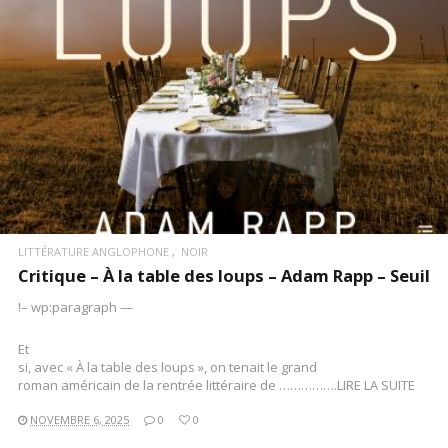
LITTÉRATURE ANGLOPHONE
NOIR
Critique – À la table des loups – Adam Rapp – Seuil
!– wp:paragraph —
Et
si, avec « À la table des loups », on tenait le grand
roman américain de la rentrée littéraire de …………….LIRE LA SUITE
NOVEMBRE 6, 2025
0
0