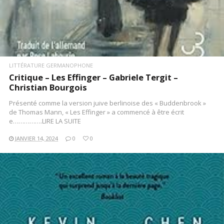
LITTÉRATURE GERMANOPHONE
Critique – Les Effinger – Gabriele Tergit –
Christian Bourgois
Présenté comme la version juive berlinoise des « Buddenbrook »
de Thomas Mann, « Les Effinger » a commencé à être écrit
e…………….LIRE LA SUITE
JANVIER 14, 2024
0
0