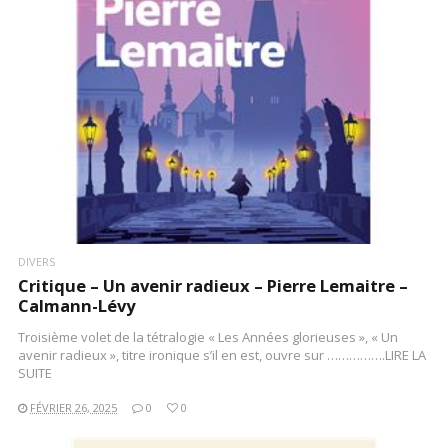
LIRE LA SUITE
DIVERS
Critique – Un avenir radieux – Pierre Lemaitre –
Calmann-Lévy
Troisième volet de la tétralogie « Les Années glorieuses », « Un
avenir radieux », titre ironique s’il en est, ouvre sur …………….LIRE LA
SUITE
FÉVRIER 26, 2025
0
0