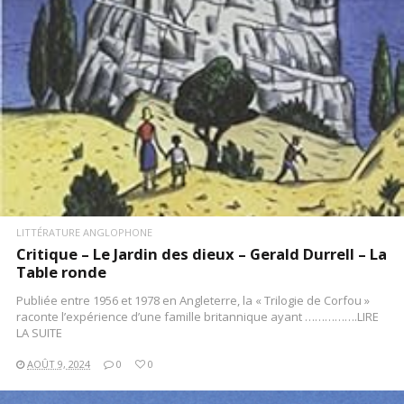
LITTÉRATURE ANGLOPHONE
Critique – Le Jardin des dieux – Gerald Durrell – La
Table ronde
Publiée entre 1956 et 1978 en Angleterre, la « Trilogie de Corfou »
raconte l’expérience d’une famille britannique ayant …………….LIRE
LA SUITE
AOÛT 9, 2024
0
0