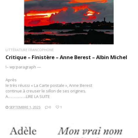
LITTÉRATURE FRANCOPHONE
Critique – Finistère – Anne Berest – Albin Michel
!– wp:paragraph —
Après
le très réussi « La Carte postale », Anne Berest
continue à creuser le sillon de ses origines.
A…………….LIRE LA SUITE
SEPTEMBRE 1, 2025
0
1