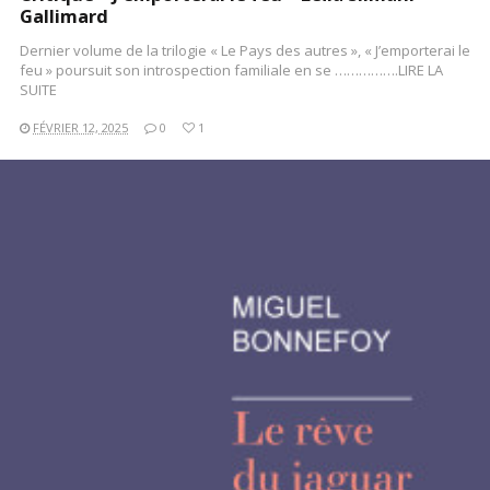
Gallimard
Dernier volume de la trilogie « Le Pays des autres », « J’emporterai le
feu » poursuit son introspection familiale en se …………….LIRE LA
SUITE
FÉVRIER 12, 2025
0
1