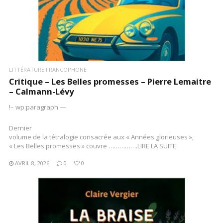
LITTÉRATURE FRANCOPHONE
Critique – Les Belles promesses – Pierre Lemaitre
– Calmann-Lévy
!– wp:paragraph —
Dernier
volume de la tétralogie consacrée aux « Années glorieuses »,
« Les Belles promesses » couvre …………….LIRE LA SUITE
AVRIL 8, 2026
0
0