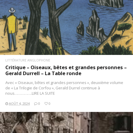
LITTÉRATURE ANGLOPHONE
Critique – Oiseaux, bêtes et grandes personnes –
Gerald Durrell – La Table ronde
Avec « Oiseaux, bêtes et grandes personnes », deuxième volume
de « La Trilogie de Corfou », Gerald Durrel continue à
nous…………….LIRE LA SUITE
AOÛT 4, 2024
0
0