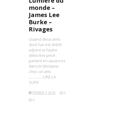
Lumière du
monde –
James Lee
Burke –
Rivages
Quand deux amis
dont l’un est shérif
adjoint et l’autre
détective privé
partent en vacances
dans le Montana
chez un ami,
…………….LIRE LA
SUITE
FÉVRIER 7, 2018
0
0