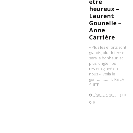
être
heureux –
Laurent
Gounelle –
Anne
Carrière
« Plus les efforts sont
grands, plus intense
sera le bonheur, et
plus longtemps il
restera gravé en
nous ». Voila le
genr…………….LIRE LA
SUITE
FÉVRIER 7, 2018
0
0