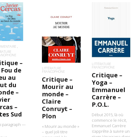
IRE LA SUITE
LIRE LA SUITE
LIRE LA SUITE
UMENTAIRE
ÉRATURE
PANOPHONE
itique –
LITTÉRATURE
FRANCOPHONE
LITTÉRATURE
 Fou de
FRANCOPHONE
Critique –
eu au
Critique –
Yoga –
ut du
Mourir au
Emmanuel
nde –
monde –
Carrère –
vier
Claire
P.O.L.
rcas –
Conruyt –
tes Sud
Début 2015, là où
Plon
commence le récit,
p:paragraph —
Emmanuel Carrère
« Mourir au monde »
s’apprête à suivre un
– quel joli titre
stage Vipassana dans