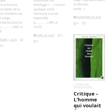
emprunté à la
sque
le Morvan.
théologie ! – , c’est en
nzo Fazzini,
(suite…)
quelque sorte
onsable de la
renoncer à la vie
on d’édition du
NOVEMBRE 28, 2020
matérielle
t-Siège,
p…………….LIRE LA
ontacte pour lui
0
1
SUITE
p…………….LIRE LA
TE
AVRIL 20, 2022
0
TOBRE 1, 2025
0
0
LIRE LA SUITE
LITTÉRATURE
FRANCOPHONE
Critique –
L’homme
qui voulait