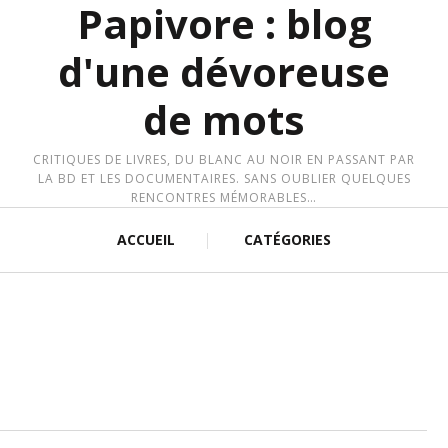
Papivore : blog
d'une dévoreuse
de mots
CRITIQUES DE LIVRES, DU BLANC AU NOIR EN PASSANT PAR
LA BD ET LES DOCUMENTAIRES. SANS OUBLIER QUELQUES
RENCONTRES MÉMORABLES…
ACCUEIL
CATÉGORIES