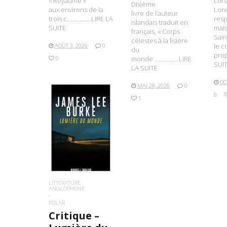
« Royaume »
Lor
Dixième
aux environs de la
Lore
livre de l’auteur
trois c…………….LIRE LA
resp
islandais traduit en
SUITE
mais
français, « Corps
Sain
célestes à la lisière
AOÛT 3, 2026
0
le c
du
pro
0
monde …………….LIRE
SUI
LA SUITE
OC
MAI 28, 2026
0
0
1
LIRE LA SUITE
LITTÉRATURE
ANGLOPHONE
POLAR
Critique –