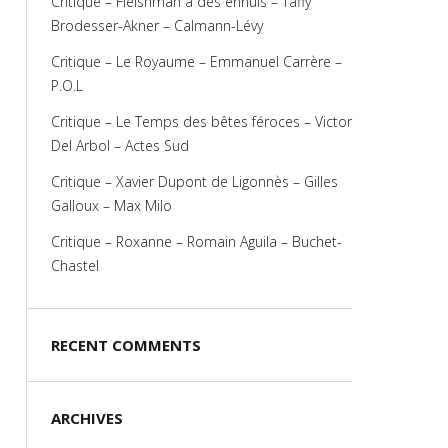
Critique – Fleishman a des ennuis – Taffy
Brodesser-Akner – Calmann-Lévy
Critique – Le Royaume – Emmanuel Carrère –
P.O.L
Critique – Le Temps des bêtes féroces – Victor
Del Arbol – Actes Sud
Critique – Xavier Dupont de Ligonnès – Gilles
Galloux – Max Milo
Critique – Roxanne – Romain Aguila – Buchet-
Chastel
RECENT COMMENTS
ARCHIVES