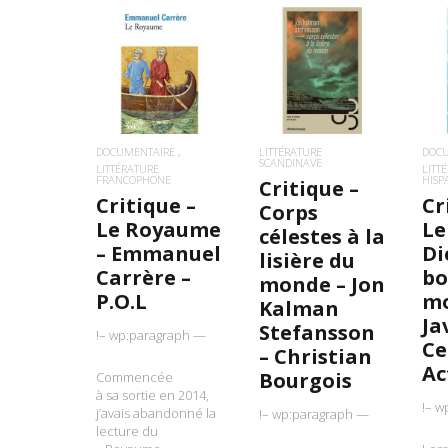
LIRE LA SUITE
LIRE LA SUITE
L
DOCUMENTAIRE
LITTÉRATURE
DOC
SCANDINAVE
LITTÉRATURE
LITT
FRANCOPHONE
HIS
Critique –
Critique –
Cr
Corps
Le Royaume
Le
célestes à la
– Emmanuel
Di
lisière du
Carrère –
bo
monde – Jon
P.O.L
mo
Kalman
Ja
Stefansson
!– wp:paragraph —
Ce
– Christian
Ac
Bourgois
Commencée
à sa sortie en 2014,
!– w
j’avais abandonné la
!– wp:paragraph —
lecture du