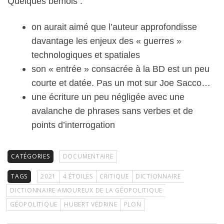
Quelques bémols :
on aurait aimé que l’auteur approfondisse
davantage les enjeux des « guerres »
technologiques et spatiales
son « entrée » consacrée à la BD est un peu
courte et datée. Pas un mot sur Joe Sacco…
une écriture un peu négligée avec une
avalanche de phrases sans verbes et de
points d’interrogation
CATÉGORIES
DOCUMENTAIRE
TAGS
2021
4 ÉTOILES
CRITIQUE
DICTIONNAIRE
DICTIONNAIRE AMOUREUX DE LA GÉOPOLITIQUE
GÉOPOLITIQUE
HUBERT VÉDRINE
PLON