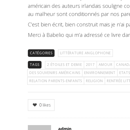
américain des auteurs irlandais souligne 
au malheur sont conditionnés par nos pare
C’est bien écrit, bien construit mais je n’ai 
Merci à Babelio qui m’a adressé ce livre dan
CATÉGORIES
LITTÉRATURE ANGLOPHONE
TAGS
2 ÉTOILES ET DEMIE
2017
AMOUR
CANAD
DES SOUVENIRS AMÉRICAINS
ENVIRONNEMENT
ETATS
RELATION PARENTS-ENFANTS
RELIGION
RENTRÉE LIT
0
likes
Author
admin