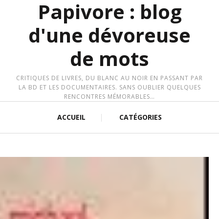
Papivore : blog
d'une dévoreuse
de mots
CRITIQUES DE LIVRES, DU BLANC AU NOIR EN PASSANT PAR
LA BD ET LES DOCUMENTAIRES. SANS OUBLIER QUELQUES
RENCONTRES MÉMORABLES…
ACCUEIL
CATÉGORIES