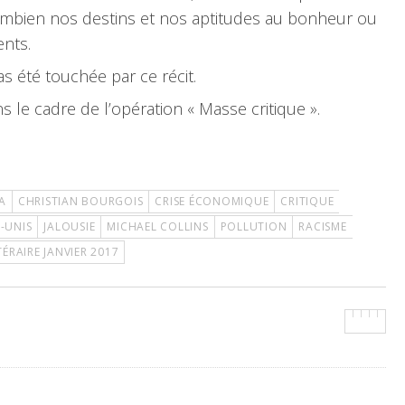
combien nos destins et nos aptitudes au bonheur ou
nts.
pas été touchée par ce récit.
s le cadre de l’opération « Masse critique ».
A
CHRISTIAN BOURGOIS
CRISE ÉCONOMIQUE
CRITIQUE
-UNIS
JALOUSIE
MICHAEL COLLINS
POLLUTION
RACISME
TÉRAIRE JANVIER 2017