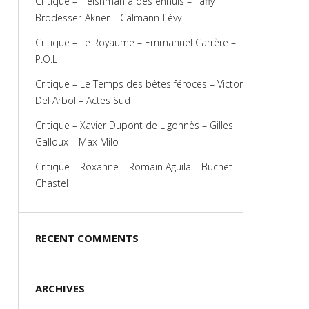
Critique – Fleishman a des ennuis – Taffy
Brodesser-Akner – Calmann-Lévy
Critique – Le Royaume – Emmanuel Carrère –
P.O.L
Critique – Le Temps des bêtes féroces – Victor
Del Arbol – Actes Sud
Critique – Xavier Dupont de Ligonnès – Gilles
Galloux – Max Milo
Critique – Roxanne – Romain Aguila – Buchet-
Chastel
RECENT COMMENTS
ARCHIVES