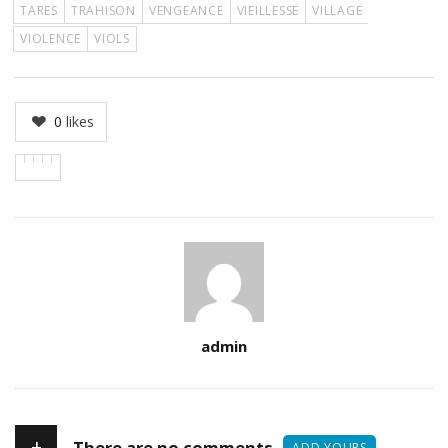
TARES
TRAHISON
VENGEANCE
VIEILLESSE
VILLAGE
VIOLENCE
VIOLS
0
likes
Author
admin
+
There are no comments
ADD YOURS