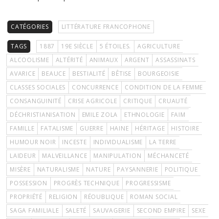
CATÉGORIES
LITTÉRATURE FRANCOPHONE
TAGS
1887
19E SIÈCLE
5 ÉTOILES.
AGRICULTURE
ALCOOLISME
ALTÉRITÉ
ANIMAUX
ARGENT
ASSASSINATS
AVARICE
BEAUCE
BESTIALITÉ
BÊTISE
BOURGEOISIE
CLASSES SOCIALES
CONCURRENCE
CONDITION DE LA FEMME
CONSANGUINITÉ
CRISE AGRICOLE
CRITIQUE
CRUAUTÉ
DÉCHRISTIANISATION
EMILE ZOLA
ETHNOLOGIE
FAIM
FAMILLE
FATALISME
GUERRE
HAINE
HÉRITAGE
HISTOIRE
HUMOUR NOIR
INCESTE
INDIVIDUALISME
LA TERRE
LAIDEUR
MALVEILLANCE
MANIPULATION
MÉCHANCETÉ
MISÈRE
NATURALISME
NATURE
PAYSANNERIE
POLITIQUE
POSSESSION
PROGRÈS TECHNIQUE
PROGRESSISME
PROPRIÉTÉ
RELIGION
RÉOUBLIQUE
ROMAN SOCIAL
SAGA FAMILIALE
SALETÉ
SAUVAGERIE
SECOND EMPIRE
SEXE