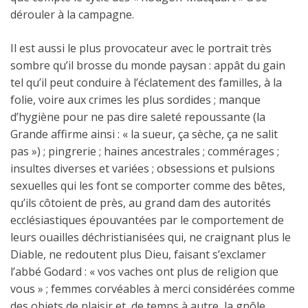
dérouler à la campagne.
Il est aussi le plus provocateur avec le portrait très
sombre qu’il brosse du monde paysan : appât du gain
tel qu’il peut conduire à l’éclatement des familles, à la
folie, voire aux crimes les plus sordides ; manque
d’hygiène pour ne pas dire saleté repoussante (la
Grande affirme ainsi : « la sueur, ça sèche, ça ne salit
pas ») ; pingrerie ; haines ancestrales ; commérages ;
insultes diverses et variées ; obsessions et pulsions
sexuelles qui les font se comporter comme des bêtes,
qu’ils côtoient de près, au grand dam des autorités
ecclésiastiques épouvantées par le comportement de
leurs ouailles déchristianisées qui, ne craignant plus le
Diable, ne redoutent plus Dieu, faisant s’exclamer
l’abbé Godard : « vos vaches ont plus de religion que
vous » ; femmes corvéables à merci considérées comme
des objets de plaisir et, de temps à autre, la gnôle