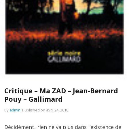
Critique – Ma ZAD – Jean-Bernard
Pouy – Gallimard
By
admin
.
Published on
avril 24, 2018
.
Décidément, rien ne va plus dans l’existence de