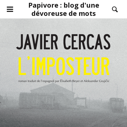
Papivore : blog d'une
dévoreuse de mots