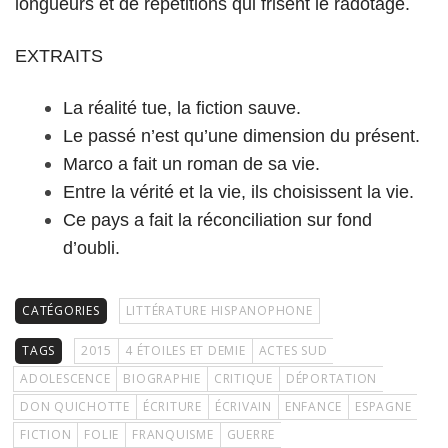
longueurs et de répétitions qui frisent le radotage.
EXTRAITS
La réalité tue, la fiction sauve.
Le passé n’est qu’une dimension du présent.
Marco a fait un roman de sa vie.
Entre la vérité et la vie, ils choisissent la vie.
Ce pays a fait la réconciliation sur fond
d’oubli.
CATÉGORIES
LITTÉRATURE HISPANOPHONE
TAGS
2015
4 ÉTOILES ET DEMIE
ACTES SUD
ADOLESCENCE
BIOGRAPHIE
CRITIQUE
DÉPORTATION
DON QUICHOTTE
ÉCRITURE
ÉCRIVAIN
ENFANCE
ESPAGNE
FICTION
FOLIE
FRANQUISME
GUERRE