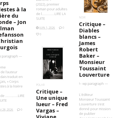
rps
(2022), premier
lestes à la
roman pour adultes
de l…………….LIRE LA
sière du
NOIR
SUITE
nde – Jon
Critique –
alman
JUIN 1, 2026
0
Diables
efansson
0
blancs –
Christian
James
urgois
Robert
Baker –
p:paragraph —
Monsieur
LIRE LA SUITE
ième
Toussaint
e de l’auteur
Louverture
ndais traduit en
çais, « Corps
!– wp:paragraph —
POLAR
stes à la lisière
Critique –
L’éditeur
de …………….LIRE
Une unique
Monsieur Toussaint
UITE
lueur – Fred
Louverture s’est
donné pour mission
Vargas –
I 28, 2026
0
de publier
Viviane