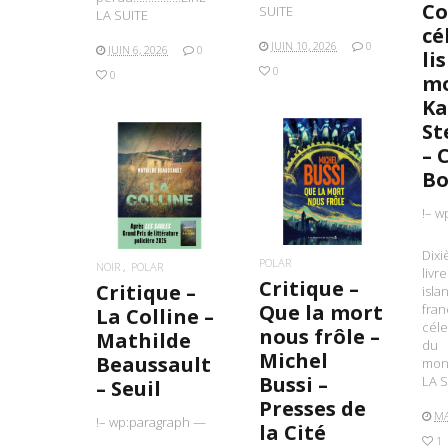
Co
SUITE
LA SUITE
cé
JUIN 10, 2026
0
JUIN 6, 2026
0
li
0
0
mo
K
St
– 
Bo
LIRE LA SUITE
LIRE LA SUITE
!– w
Dix
POLAR
NOIR
POLAR
livr
Critique –
Critique –
isla
Que la mort
fran
La Colline –
céle
nous frôle –
Mathilde
du
Michel
Beaussault
mon
Bussi –
LA S
– Seuil
Presses de
MA
!– wp:paragraph —
la Cité
1