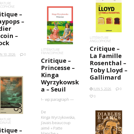
ÉRATURE
NCOPHONE
itique –
LIRE LA SUITE
ypops –
LIRE LA SUITE
dier
coin –
LITTÉRATURE
ANGLOPHONE
ock
Critique –
LITTÉRATURE
FRANCOPHONE
La Famille
IN 10, 2026
0
Critique –
Rosenthal –
Princesse –
Toby Lloyd –
Kinga
Gallimard
Wyrzykowsk
a – Seuil
JUIN 5, 2026
0
IRE LA SUITE
0
!– wp:paragraph —
De
Kinga Wyrzykowska,
ÉRATURE
j’avais beaucoup
DINAVE
aimé « Patte
itique –
LIRE LA SUITE
blanche »