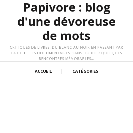
Papivore : blog
d'une dévoreuse
de mots
CRITIQUES DE LIVRES, DU BLANC AU NOIR EN PASSANT PAR
LA BD ET LES DOCUMENTAIRES. SANS OUBLIER QUELQUES
RENCONTRES MÉMORABLES…
ACCUEIL
CATÉGORIES