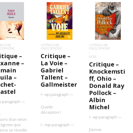
IRE LA SUITE
LIRE LA SUITE
LIRE LA SUITE
ÉRATURE
LITTÉRATURE
LITTÉRATURE
NCOPHONE
ANGLOPHONE
ANGLOPHONE
itique –
Critique –
NOIR
xanne –
La Voie –
Critique –
omain
Gabriel
Knockemsti
uila –
Tallent –
ff, Ohio –
chet-
Gallmeister
Donald Ray
astel
Pollock –
!– wp:paragraph —
Albin
p:paragraph —
Michel
Quelle
déception !
t
!– wp:paragraph —
sons d’un néon
clignote que
!– /wp:paragraph —
J’avoue
nne se réveille