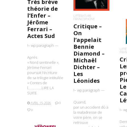
Très brève
théorie de
l’Enfer –
LITTÉRATURE
FRANCOPHONE
Jérôme
Critique –
L
Ferrari –
On
Actes Sud
l’appelait
Bennie
!– wp:paragraph —
LITT
Diamond –
FRA
Après
Cr
Michaël
« Nord sentinelle »,
Le
Dichter –
Jérôme Ferrari
pr
Les
poursuit l’écriture
de sa trilogie intitulée
Pi
Léonides
« Contes de
Le
l…………….LIRE LA
!– wp:paragraph —
Ca
SUITE
Lé
Quand,
AVRIL 15, 2026
0
par un accident dû à
!– w
0
la maladresse de
votre père, on se
Der
retrouve
volu