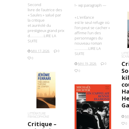
Second
!– wp:paragraph —
livre de l’autrice des
« Saules » salué par
« L’enfance
la critique
est le seul refuge où
et auréolé du
l’on peut se cacher »
L
prestigieux grand prix
affirme l’un des
d…………….LIRE LA
personnages du
SUITE
nouveau roman
…………….LIRE LA
MAI 17, 2026
0
SUITE
LITT
SCAN
0
Cr
MAI 19, 2026
0
So
0
ki
co
LIRE LA SUITE
Ha
He
Ga
LIRE LA SUITE
LITTÉRATURE
MA
FRANCOPHONE
Critique –
0