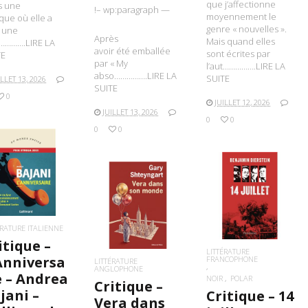
que j’affectionne
s une
!– wp:paragraph —
moyennement le
ique où elle a
genre « nouvelles ».
 une
Après
Mais quand elles
………….LIRE LA
avoir été emballée
sont écrites par
TE
par « My
l’aut…………….LIRE LA
abso…………….LIRE LA
SUITE
ILLET 13, 2026
SUITE
0
JUILLET 12, 2026
JUILLET 13, 2026
0
0
0
0
IRE LA SUITE
LIRE LA SUITE
LIRE LA SUITE
ÉRATURE ITALIENNE
itique –
LITTÉRATURE
Anniversa
FRANCOPHONE
LITTÉRATURE
ANGLOPHONE
e – Andrea
NOIR
POLAR
Critique –
jani –
Critique – 14
Vera dans