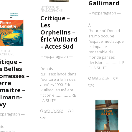
Gallimard
LITTÉRATURE
FRANCOPHONE
!– wp:paragraph —
Critique –
Les
À
IRE LA SUITE
l’heure où Donald
Orphelins –
Trump occupe
Éric Vuillard
l’espace médiatique
– Actes Sud
et impacte
ÉRATURE
l’ensemble du
NCOPHONE
!– wp:paragraph —
monde par ses
itique –
décisions…………….LIR
s Belles
E LA SUITE
Depuis
qu’il s’est lancé dans
omesses –
MAI 5, 2026
0
l’écriture à la fin des
erre
années 1990, Éric
0
maitre –
Vuillard, en mêlant
fiction e…………….LIRE
lmann-
LA SUITE
vy
AVRIL 9, 2026
0
p:paragraph —
LIRE LA SUITE
0
nier
me de la