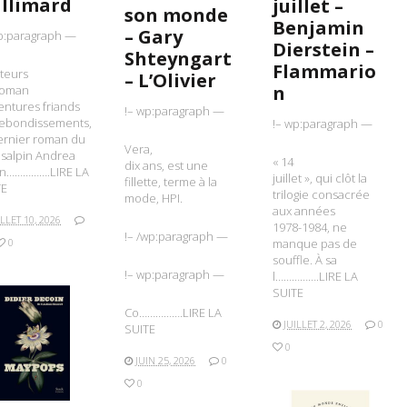
llimard
juillet –
son monde
Benjamin
– Gary
p:paragraph —
Dierstein –
Shteyngart
Flammario
teurs
– L’Olivier
n
roman
entures friands
!– wp:paragraph —
rebondissements,
!– wp:paragraph —
ernier roman du
Vera,
salpin Andrea
« 14
dix ans, est une
an…………….LIRE LA
juillet », qui clôt la
fillette, terme à la
TE
trilogie consacrée
mode, HPI.
aux années
ILLET 10, 2026
1978-1984, ne
!– /wp:paragraph —
0
manque pas de
souffle. À sa
!– wp:paragraph —
l…………….LIRE LA
SUITE
Co…………….LIRE LA
JUILLET 2, 2026
0
SUITE
IRE LA SUITE
0
JUIN 25, 2026
0
0