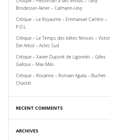
Critique – Fleishman a des ennuis – Taffy
Brodesser-Akner – Calmann-Lévy
Critique – Le Royaume – Emmanuel Carrère –
P.O.L
Critique – Le Temps des bêtes féroces – Victor
Del Arbol – Actes Sud
Critique – Xavier Dupont de Ligonnès – Gilles
Galloux – Max Milo
Critique – Roxanne – Romain Aguila – Buchet-
Chastel
RECENT COMMENTS
ARCHIVES