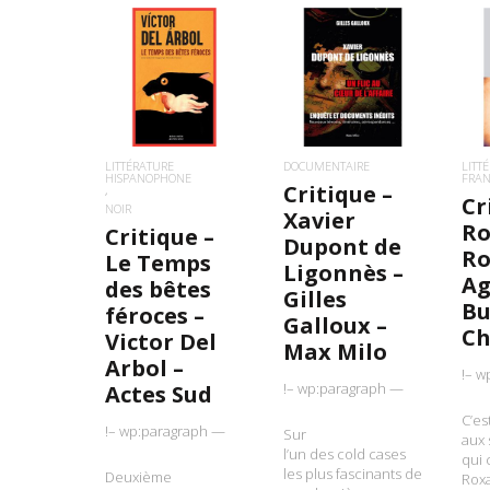
LIRE LA SUITE
LIRE LA SUITE
L
LITTÉRATURE
DOCUMENTAIRE
LITT
HISPANOPHONE
FRA
Critique –
Cr
NOIR
Xavier
Ro
Critique –
Dupont de
R
Le Temps
Ligonnès –
Ag
des bêtes
Gilles
Bu
féroces –
Galloux –
Ch
Victor Del
Max Milo
Arbol –
!– w
!– wp:paragraph —
Actes Sud
C’es
!– wp:paragraph —
Sur
aux 
l’un des cold cases
qui 
les plus fascinants de
Deuxième
Roxa