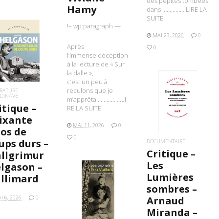
des pépites tombées
Hamy
dans …………….LIRE LA
SUITE
!– wp:paragraph —
MAI 23, 2026
0
Après
0
IRE LA SUITE
l’immense déception
à la lecture de « Sur
la dalle »,
c’est un peu à
reculons que je
ÉRATURE
DINAVE
m’apprêtai…………….LI
LIRE LA SUITE
itique –
RE LA SUITE
ixante
MAI 11, 2026
0
los de
0
ups durs –
DOCUMENTAIRE
Critique –
llgrimur
Les
lgason –
Lumières
llimard
sombres –
LIRE LA SUITE
I 6, 2026
0
Arnaud
Miranda –