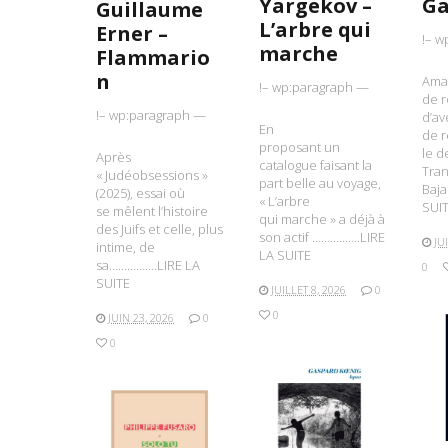
Yargekov –
Ga
Guillaume
L’arbre qui
Erner –
!– w
marche
Flammario
n
Ama
!– wp:paragraph —
de 
!– wp:paragraph —
d’av
En
de 
proposant un
le d
Après
catalogue faisant la
Tran
« Judéobsessions »
part belle au voyage,
Baj
(2025), essai où
« L’arbre
SUI
se mêlent l’histoire
qui marche » a déjà à
des Juifs et celle, plus
son actif …………….LIRE
JU
intime, de
LA SUITE
sa…………….LIRE LA
0
SUITE
JUILLET 8, 2026
0
0
JUIN 23, 2026
0
0
L
LIRE LA SUITE