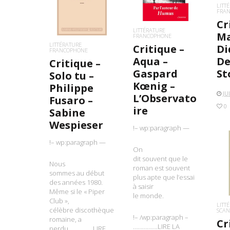
LIRE LA SUITE
LITT
FRA
Cr
LITTÉRATURE
Ma
FRANCOPHONE
LITTÉRATURE
Critique –
Di
FRANCOPHONE
Aqua –
De
Critique –
Gaspard
St
Solo tu –
Kœnig –
Philippe
JU
L’Observato
Fusaro –
0
ire
Sabine
Wespieser
!– wp:paragraph —
!– wp:paragraph —
On
dit souvent que le
L
Nous
roman est souvent
sommes au début
plus apte que l’essai
des années 1980.
à saisir
Même si le « Piper
le monde.
Club »,
LITT
célèbre discothèque
SCAN
!– /wp:paragraph –
romaine, a
Cr
…………….LIRE LA
perdu…………….LIRE