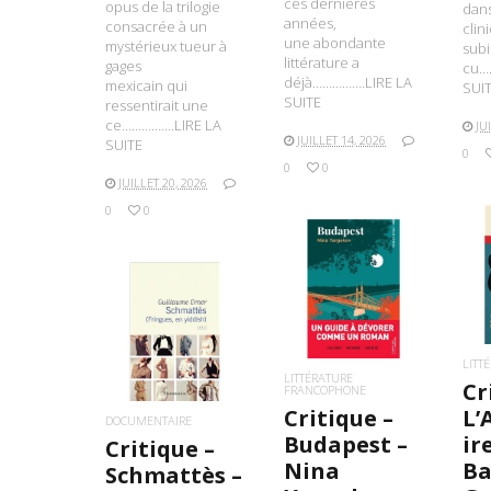
ces dernières
opus de la trilogie
dan
années,
consacrée à un
clin
une abondante
mystérieux tueur à
subi
littérature a
gages
cu…
déjà…………….LIRE LA
mexicain qui
SUI
SUITE
ressentirait une
ce…………….LIRE LA
JU
JUILLET 14, 2026
SUITE
0
0
0
JUILLET 20, 2026
0
0
L
LIRE LA SUITE
LIRE LA SUITE
LITT
LITTÉRATURE
Cr
FRANCOPHONE
Critique –
L’
DOCUMENTAIRE
Budapest –
ir
Critique –
Nina
Ba
Schmattès –