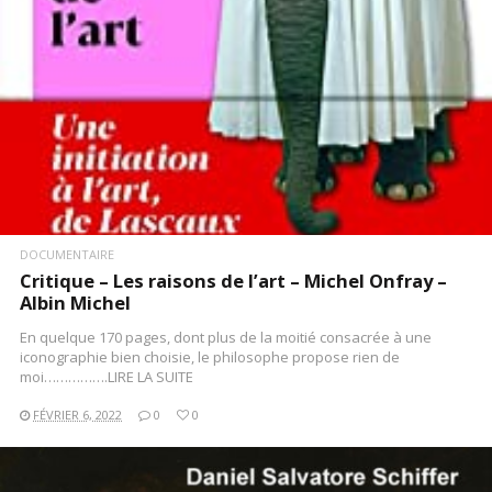
DOCUMENTAIRE
Critique – Les raisons de l’art – Michel Onfray –
Albin Michel
En quelque 170 pages, dont plus de la moitié consacrée à une
iconographie bien choisie, le philosophe propose rien de
moi…………….LIRE LA SUITE
FÉVRIER 6, 2022
0
0