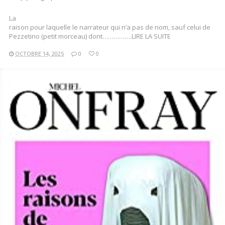
La
raison pour laquelle le narrateur qui n’a pas de nom, sauf celui de
Pezzetino (petit morceau) dont…………….LIRE LA SUITE
OCTOBRE 14, 2025
0
0
LIRE LA SUITE