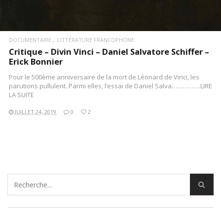
DOCUMENTAIRE
LITTÉRATURE FRANCOPHONE
Critique – Divin Vinci – Daniel Salvatore Schiffer –
Erick Bonnier
Pour le 500ème anniversaire de la mort de Léonard de Vinci, les
parutions pullulent. Parmi elles, l’essai de Daniel Salva…………….LIRE
LA SUITE
JUILLET 24, 2019
0
2