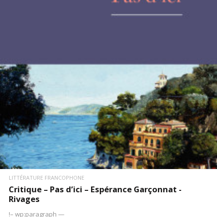
LIRE LA SUITE
LITTÉRATURE FRANCOPHONE
Critique – Pas d’ici – Espérance Garçonnat -
Rivages
!– wp:paragraph —