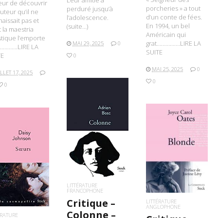
eur de découvrir
porcheries » a tout
perduré jusqu’à
uteur qu’il ne
d’un conte de fées.
l’adolescence.
aissait pas et
En 1994, un bel
(suite…)
 la maestria
Américain qui
istique l’emporte
grat…………….LIRE LA
MAI 29, 2025
0
………….LIRE LA
SUITE
TE
0
MAI 25, 2025
0
ILLET 17, 2025
0
0
LIRE LA SUITE
LIRE LA SUITE
IRE LA SUITE
LITTÉRATURE
FRANCOPHONE
Critique –
LITTÉRATURE
ANGLOPHONE
Colonne –
ÉRATURE