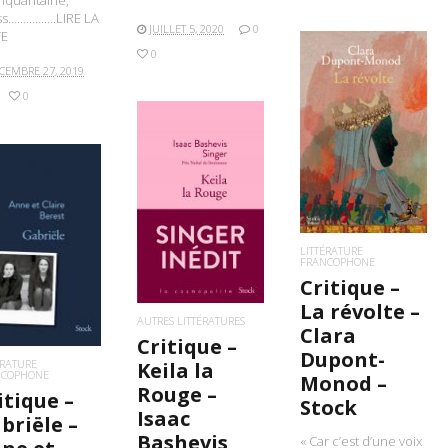
inquantaine,
ss…………….LIRE LA
JUILLET 5, 2020
0
TE
0
CEMBRE 27, 2019
0
LIRE LA SUITE
LIRE LA SUITE
IRE LA SUITE
LITTÉRATURE
FRANCOPHONE
Critique –
La révolte –
AUTRES LITTÉRATURES
Clara
Critique –
Dupont-
ÉRATURE
Keila la
NCOPHONE
Monod –
Rouge –
itique –
Stock
Isaac
briële –
Bashevis
« Car c’est d’une voix