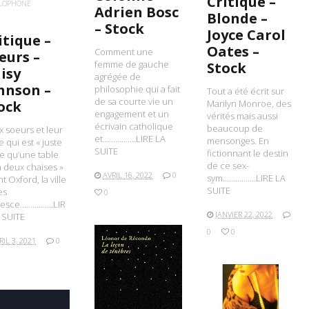
Critique –
LOPHONE
Adrien Bosc
Blonde –
– Stock
Joyce Carol
itique –
Oates –
Comment une
eurs –
femme de gauche
Stock
isy
agrégée de
hnson –
philosophie qui a fait
Tout a été écrit sur
de sa courte vie un
ock
Marilyn Monroe, des
engagement et un
vérités mais aussi
écrivain catholique
beaucoup de
 soeurs et leur
et…………….LIRE LA
mensonges. En
 qui est « juste
SUITE
fictionnant le destin
ce qu’une table
de ce sex-
à deux chaises »
AVRIL 16, 2022
0
sym…………….LIRE LA
nt Oxford, la ville
SUITE
es
0
lesce…………….LIR
JANVIER 22, 2022
 SUITE
0
0
RIL 3, 2021
0
LIRE LA SUITE