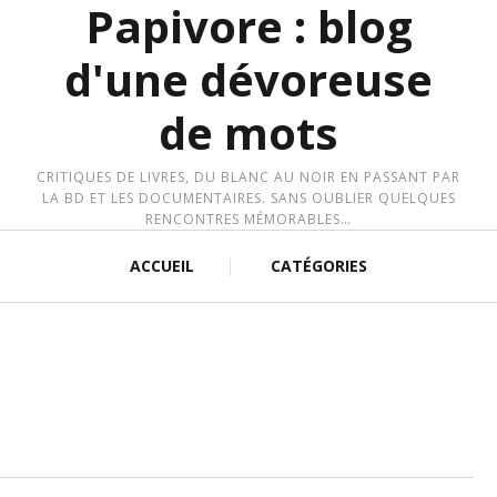
Papivore : blog
d'une dévoreuse
de mots
CRITIQUES DE LIVRES, DU BLANC AU NOIR EN PASSANT PAR
LA BD ET LES DOCUMENTAIRES. SANS OUBLIER QUELQUES
RENCONTRES MÉMORABLES…
ACCUEIL
CATÉGORIES