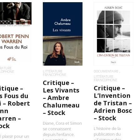
IRE LA SUITE
LIRE LA SUITE
LIRE LA SUITE
ÉRATURE
LITTÉRATURE
DOCUMENTAIRE
LOPHONE
FRANCOPHONE
LITTÉRATURE
FRANCOPHONE
Critique –
Critique –
itique –
Les Vivants
L’Invention
s Fous du
– Ambre
de Tristan –
i – Robert
Chalumeau
Adrien Bosc
enn
– Stock
– Stock
rren –
Diane, Cora et Simon
ock
L’histoire de la
se connaissent
publication du
depuis l’enfance.
 plaisir pour un
« Seigneur des
Leur amitié a