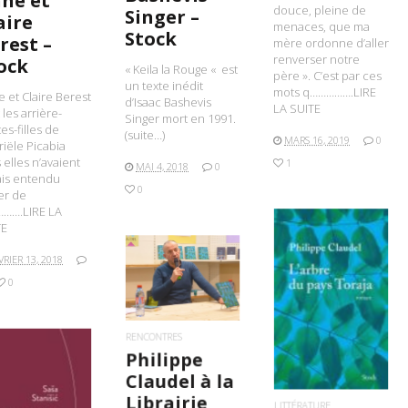
ne et
douce, pleine de
Singer –
aire
menaces, que ma
Stock
rest –
mère ordonne d’aller
renverser notre
ock
« Keila la Rouge « est
père ». C’est par ces
un texte inédit
mots q…………….LIRE
 et Claire Berest
d’Isaac Bashevis
LA SUITE
 les arrière-
Singer mort en 1991.
tes-filles de
(suite…)
MARS 16, 2019
0
iële Picabia
 elles n’avaient
1
MAI 4, 2018
0
ais entendu
0
er de
……….LIRE LA
TE
VRIER 13, 2018
LIRE LA SUITE
0
LIRE LA SUITE
RENCONTRES
Philippe
Claudel à la
Librairie
LITTÉRATURE