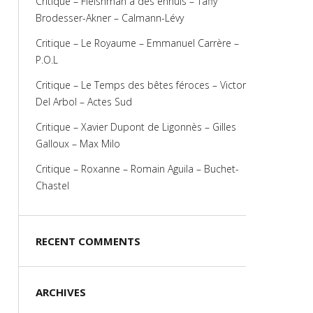
Critique – Fleishman a des ennuis – Taffy
Brodesser-Akner – Calmann-Lévy
Critique – Le Royaume – Emmanuel Carrère –
P.O.L
Critique – Le Temps des bêtes féroces – Victor
Del Arbol – Actes Sud
Critique – Xavier Dupont de Ligonnès – Gilles
Galloux – Max Milo
Critique – Roxanne – Romain Aguila – Buchet-
Chastel
RECENT COMMENTS
ARCHIVES