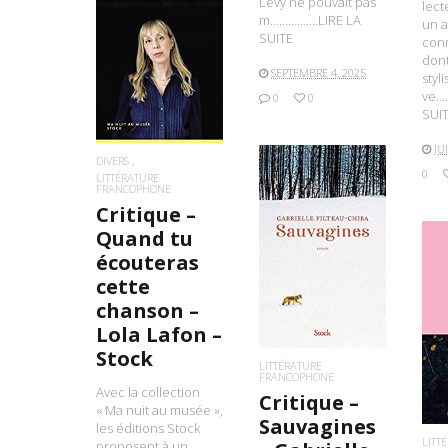
Lévy ne pouvait pas
lect
m…………….LIRE LA
un a
SUITE
conn
LIRE LA SUITE
dont
SEPTEMBRE 4, 2025
styl
ve…
0
0
SUI
JU
DIVERS
0
LITTÉRATURE
FRANCOPHONE
Critique –
Quand tu
LIRE LA SUITE
écouteras
cette
chanson –
L
Lola Lafon –
Stock
LITTÉRATURE
FRANCOPHONE
Avec la collection
Critique –
« Ma nuit au musée »,
Sauvagines
les éditions Stock
LITT
proposent à un