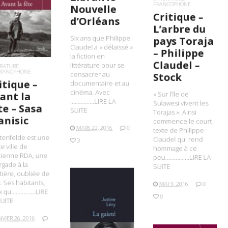
FRANCOPHONE
IRE LA SUITE
Nouvelle
Critique –
d’Orléans
L’arbre du
Six ans que Philippe
pays Toraja
Claudel a « délaissé »
– Philippe
la fiction en
Claudel –
littérature pour se
ÉRATURE
MANOPHONE
consacrer au
Stock
itique –
documentaire et au
cinéma. Avec
ant la
« Sur l’île de
…………….LIRE LA
Sulawesi vivent les
te – Sasa
SUITE
Torajas ». Ainsi
anisic
commence le court
MARS 22, 2016
0
texte de Philippe
tenfelde est une
Claudel qui rend
3
te ville de
hommage à ce
cienne RDA, une
peu…………….LIRE LA
gade à la
SUITE
tière, oubliée de
. Ses habitants,
MAI 9, 2016
0
x qu…………….LIRE
0
UITE
LIRE LA SUITE
NVIER 26, 2016