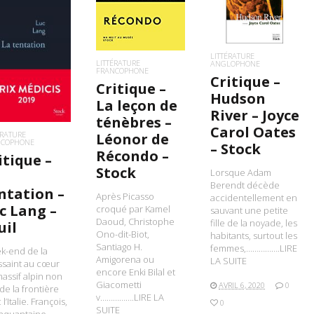
LIRE LA SUITE
IRE LA SUITE
LITTÉRATURE
LITTÉRATURE
ANGLOPHONE
FRANCOPHONE
Critique –
Critique –
Hudson
La leçon de
River – Joyce
ténèbres –
Carol Oates
ÉRATURE
Léonor de
NCOPHONE
– Stock
Récondo –
itique –
Stock
Lorsque Adam
Berendt décède
ntation –
Après Picasso
accidentellement en
c Lang –
croqué par Kamel
sauvant une petite
Daoud, Christophe
fille de la noyade, les
uil
Ono-dit-Biot,
habitants, surtout les
Santiago H.
femmes,…………….LIRE
k-end de la
Amigorena ou
LA SUITE
ssaint au cœur
encore Enki Bilal et
assif alpin non
Giacometti
AVRIL 6, 2020
0
 de la frontière
v…………….LIRE LA
l’Italie. François,
0
SUITE