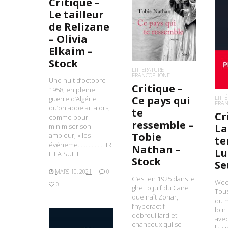
Critique –
LIRE LA SUITE
Le tailleur
de Relizane
– Olivia
L
Elkaim –
Stock
LITTÉRATURE
FRANCOPHONE
Une nuit d’octobre
Critique –
1958, en pleine
Ce pays qui
LITT
guerre d’Algérie
FRA
qu’on appelait alors,
te
Cr
comme pour
ressemble –
minimiser son
La
Tobie
ampleur, « les
te
événeme…………….LIR
Nathan –
Lu
E LA SUITE
Stock
Se
MARS 10, 2021
0
C’est en 1925 dans le
Wee
0
ghetto juif du Caire
Tou
que naît Zohar,
du m
l’hyperactif
loin
débrouillard et
avec 
chanceux qui se