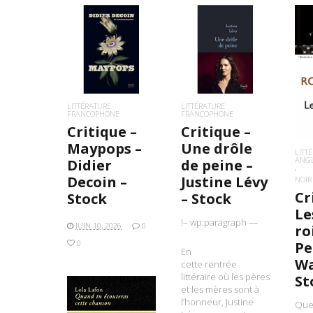
LIRE LA SUITE
LIRE LA SUITE
L
LITTÉRATURE
LITTÉRATURE
FRANCOPHONE
FRANCOPHONE
Critique –
Critique –
Maypops –
Une drôle
LITT
ANG
Didier
de peine –
Decoin –
Justine Lévy
NOIR
Cr
Stock
– Stock
Le
!– wp:paragraph —
JUIN 10, 2026
0
ro
0
P
En
Wa
cette rentrée
littéraire où les pères
St
et les mères sont à
l’honneur, Justine
Quel