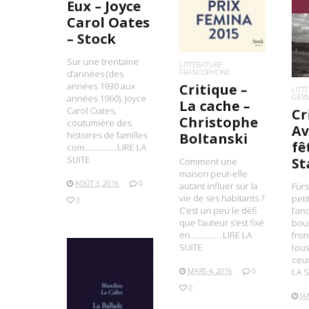
Eux – Joyce
L
Carol Oates
– Stock
Sur une trentaine
LITTÉRATURE
FRANCOPHONE
d’années (des
Critique –
années 1930 aux
LITT
GER
années 1960), Joyce
La cache –
Cr
Carol Oates,
Christophe
coutumière des
Av
Boltanski
histoires de familles
fê
com…………….LIRE LA
St
SUITE
Comment une
maison peut-elle
AOÛT 3, 2016
0
autant influer sur la
Fürs
vie de ses habitants ?
peti
0
C’est un peu le défi
l’an
que l’auteur s’est fixé
bour
en…………….LIRE LA
fron
SUITE
tous
ceu
MARS 4, 2016
0
LA S
0
JA
LIRE LA SUITE