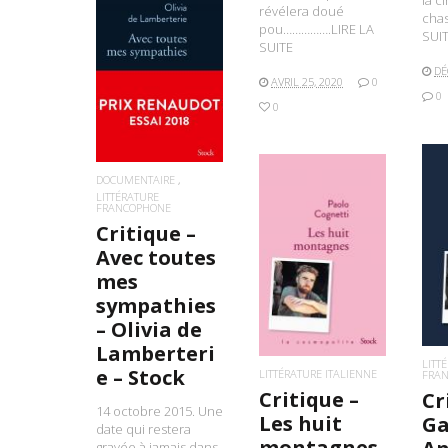
la c
révélera doué
cha
pou…………….LIRE LA
SUI
SUITE
LIRE LA SUITE
DÉ
AVRIL 25, 2020
0
0
0
DOCUMENTAIRE
LITTÉRATURE
FRANCOPHONE
Critique –
L
Avec toutes
LIRE LA SUITE
mes
sympathies
– Olivia de
Lamberteri
LITT
e – Stock
LITTÉRATURE ITALIENNE
FRA
Critique –
Cr
14 octobre 2015. Une
Les huit
Ga
date qui restera
montagnes
gravée à jamais dans