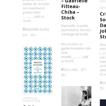
– Gabrielle
ANG
auteur de raconter
Filteau-
NOIR
son expérience
Chiba –
passée dans
Cr
Stock
…………….LIRE LA
So
SUITE
Da
Raphaëlle, la petite
NOVEMBRE 10, 2022
quarantaine, est une
Jo
transfuge de la ville.
0
0
St
Reconvertie en
Deux
garde-forestière, elle
mère
s’est
(…) 
installé…………….LIRE
est 
LA SUITE
fuie
où l
MAI 1, 2022
0
ado
LIRE LA SUITE
E LA
0
AV
0
LITTÉRATURE
FRANCOPHONE