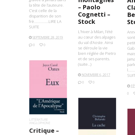
An
la tête de l’auteure.
– Paolo
Cl
C’est celle de la
Cognetti –
Be
disparition de son
Stock
St
frè…………….LIRE LA
SUITE
L’hiver à Milan, l’été
Anne
au cœur des alpages
sont
SEPTEMBRE 28, 2019
du val d’Aoste. Ainsi
peti
0
0
se déroule la vie
Gabr
bien réglée de Pietro
mais
et de ses parents.
jam
(suite…)
parl
l……
NOVEMBRE 6, 2017
SUI
0
0
FÉ
LIRE LA SUITE
0
LITTÉRATURE
ANGLOPHONE
LIRE LA SUITE
Critique –