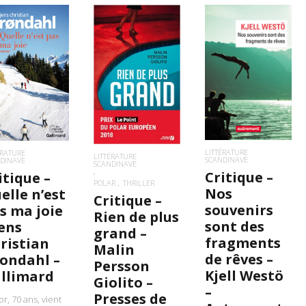
IRE LA SUITE
LIRE LA SUITE
LIRE LA SUITE
LITTÉRATURE
ÉRATURE
LITTÉRATURE
SCANDINAVE
DINAVE
SCANDINAVE
Critique –
itique –
POLAR
THRILLER
Nos
elle n’est
Critique –
souvenirs
s ma joie
Rien de plus
sont des
Jens
grand –
fragments
ristian
Malin
de rêves –
ondahl –
Persson
Kjell Westö
llimard
Giolito –
–
Presses de
nor, 70 ans, vient