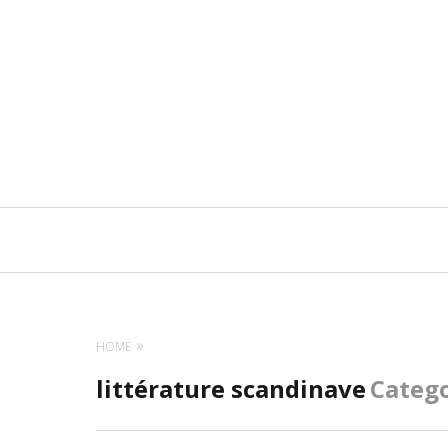
Navigation
principale
HOME
littérature scandinave
Categ