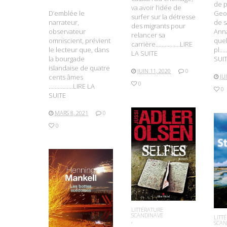
de p
va avoir l’idée de
D’emblée le
Geor
surfer sur la détresse
narrateur,
de s
des migrants pour
observateur
Ann
relancer sa
omniscient, prévient
que
carrière…………….LIRE
le lecteur que, dans
pl…
LA SUITE
la bourgade
SUI
islandaise de quatre
JUIN 11, 2020
0
cents âmes
JU
0
…………….LIRE LA
0
SUITE
MARS 8, 2021
0
0
LIRE LA SUITE
L
LIRE LA SUITE
LITTÉRATURE
SCANDINAVE
LITT
SCAN