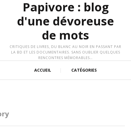
Papivore : blog
d'une dévoreuse
de mots
CRITIQUES DE LIVRES, DU BLANC AU NOIR EN PASSANT PAR
LA BD ET LES DOCUMENTAIRES. SANS OUBLIER QUELQUES
RENCONTRES MÉMORABLES…
ACCUEIL
CATÉGORIES
ory