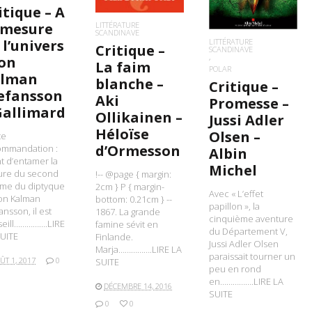
itique – A
LITTÉRATURE
 mesure
SCANDINAVE
LITTÉRATURE
 l’univers
Critique –
SCANDINAVE
Jon
La faim
POLAR
alman
blanche –
Critique –
efansson
Aki
Promesse –
Gallimard
Ollikainen –
Jussi Adler
Héloïse
Olsen –
te
d’Ormesson
ommandation :
Albin
t d’entamer la
Michel
ure du second
!-- @page { margin:
ume du diptyque
2cm } P { margin-
Avec « L’effet
on Kalman
bottom: 0.21cm } --
papillon », la
ansson, il est
1867. La grande
cinquième aventure
seill…………….LIRE
famine sévit en
du Département V,
UITE
Finlande.
Jussi Adler Olsen
Marja…………….LIRE LA
paraissait tourner un
ÛT 1, 2017
0
SUITE
peu en rond
en…………….LIRE LA
DÉCEMBRE 14, 2016
SUITE
0
0