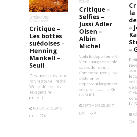
POLAR
Cr
Critique –
la
Selfies –
LITTÉRATURE
de
SCANDINAVE
Jussi Adler
– 
Critique –
Olsen –
K
Les bottes
Albin
St
suédoises –
Michel
– 
Henning
Voilà le département
Mankell –
Peti
V en charge des cold
Seuil
rec
cases de retour.
avan
Comme souvent, il va
C’est avec plaisir que
lect
s’atteler, en
l’on retrouve Fredrik
vol
dépassant largement
Welin, désormais
de J
ses pré…………….LIRE
sexagénaire.
Stef
LA SUITE
(suite…)
con
LA S
SEPTEMBRE 25, 2017
NOVEMBRE 5, 2016
0
0
AO
0
0
0