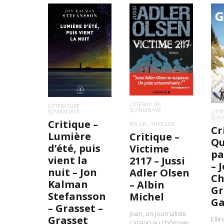
LIRE LA SUITE
LIRE LA SUITE
L
LITTÉRATURE
LITTÉRATURE
SCANDINAVE
SCANDINAVE
LITT
SCAN
Critique –
POLAR
THRILLER
Cr
Lumière
Critique –
Qu
d’été, puis
Victime
pa
vient la
2117 – Jussi
– 
nuit – Jon
Adler Olsen
Ch
Kalman
– Albin
Gr
Stefansson
Michel
Ga
– Grasset –
Joan, un journaliste
Grasset
Elli
catalan au chômage,