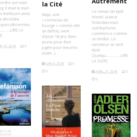
Autrement
erdre son mari
la Cité
g. Il était le mari
Le roman de Kjell
a meilleure amie
Maja, une
Westö, auteur
a décédée
« connasse de
finlandais mais
lques décennies
bourge » comme elle
suédophone,
………….LIRE LA
se définit, vient
commence comme
TE
d’avoir 18 ans. Bien
un thriller. Le
jeune pour être
narrateur se sent
IN 10, 2018
0
jugée pour meurtre.
épié.
(suite…)
Quelqu…………….LIRE
LA SUITE
JUIN 5, 2018
0
0
AVRIL 21, 2018
0
0
IRE LA SUITE
LIRE LA SUITE
LIRE LA SUITE
ÉRATURE
DINAVE