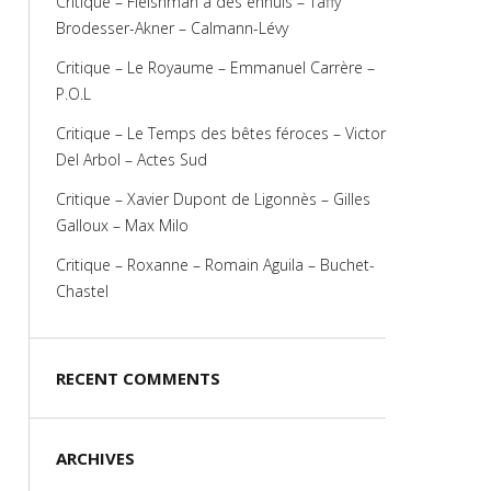
Critique – Fleishman a des ennuis – Taffy
Brodesser-Akner – Calmann-Lévy
Critique – Le Royaume – Emmanuel Carrère –
P.O.L
Critique – Le Temps des bêtes féroces – Victor
Del Arbol – Actes Sud
Critique – Xavier Dupont de Ligonnès – Gilles
Galloux – Max Milo
Critique – Roxanne – Romain Aguila – Buchet-
Chastel
RECENT COMMENTS
ARCHIVES