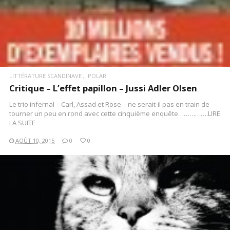
LITTÉRATURE SCANDINAVE
POLAR
Critique – L’effet papillon – Jussi Adler Olsen
Le trio infernal – Carl, Assad et Rose – ne serait-il pas en train de
tourner un peu en rond avec cette cinquième enquête…………….LIRE
LA SUITE
AOÛT 10, 2015
0
0