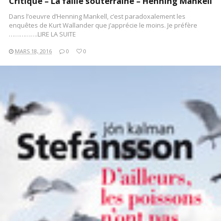
Critique – La faille souterraine – Henning Mankell
Dans l’oeuvre d’Henning Mankell, c’est paradoxalement les
enquêtes de Kurt Wallander que j’apprécie le moins. Je préfère
…………….LIRE LA SUITE
MARS 18, 2016
0
0