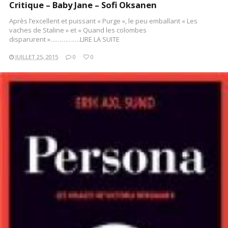
Critique – Baby Jane – Sofi Oksanen
Après l’excellent et puissant « Purge », le peu emballant « Les
vaches de Staline » et « Quand les colombes
disparurent »…………….LIRE LA SUITE
JUILLET 25, 2015
0
0