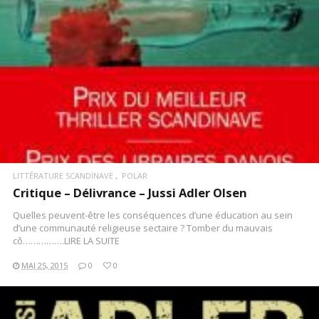
LITTÉRATURE SCANDINAVE
POLAR
Critique – Délivrance – Jussi Adler Olsen
Quelles peuvent-être les conséquences d’une éducation au sein
d’une communauté religieuse sectaire ? Tomber du mauvais
cô…………….LIRE LA SUITE
MAI 25, 2015
0
0