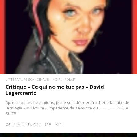
LITTÉRATURE SCANDINAVE
NOIR
POLAR
Critique – Ce qui ne me tue pas – David
Lagercrantz
Après moultes hésitations, je me suis décidée à acheter la suite de
la trilogie « Millénium », impatiente de savoir ce qu…………….LIRE LA
SUITE
DÉCEMBRE 12, 2015
0
0