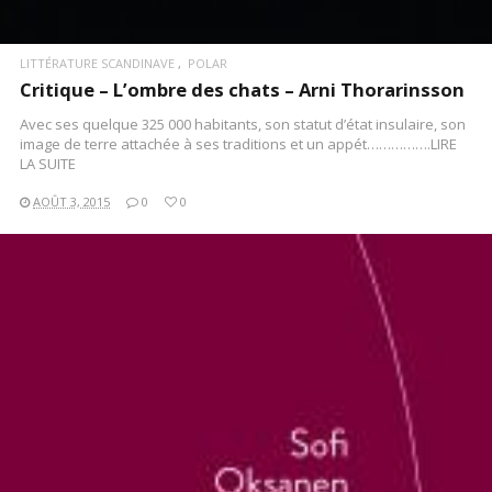
LITTÉRATURE SCANDINAVE
POLAR
Critique – L’ombre des chats – Arni Thorarinsson
Avec ses quelque 325 000 habitants, son statut d’état insulaire, son
image de terre attachée à ses traditions et un appét…………….LIRE
LA SUITE
AOÛT 3, 2015
0
0