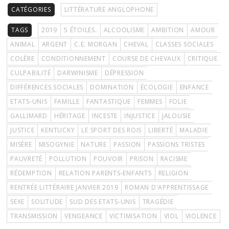
CATÉGORIES
LITTÉRATURE ANGLOPHONE
TAGS
2019
5 ÉTOILES.
ALCOOLISME
AMBITION
AMOUR
ANIMAL
ARGENT
C.E. MORGAN
CHEVAL
CLASSES SOCIALES
COLÈRE
CONDITIONNEMENT
COURSE DE CHEVAUX
CRITIQUE
CULPABILITÉ
DARWINISME
DÉPRESSION
DIFFÉRENCES SOCIALES
DOMINATION
ÉCOLOGIE
ENFANCE
ETATS-UNIS
FAMILLE
FANTASTIQUE
FEMMES
FOLIE
GALLIMARD
HÉRITAGE
INCESTE
INJUSTICE
JALOUSIE
JUSTICE
KENTUCKY
LE SPORT DES ROIS
LIBERTÉ
MALADIE
MISÈRE
MISOGYNIE
NATURE
PASSION
PASSIONS TRISTES
PAUVRETÉ
POLLUTION
POUVOIR
PRISON
RACISME
RÉDEMPTION
RELATION PARENTS-ENFANTS
RELIGION
RENTRÉE LITTÉRAIRE JANVIER 2019
ROMAN D'APPRENTISSAGE
SEXE
SOLITUDE
SUD DES ETATS-UNIS
TRAGÉDIE
TRANSMISSION
VENGEANCE
VICTIMISATION
VIOL
VIOLENCE