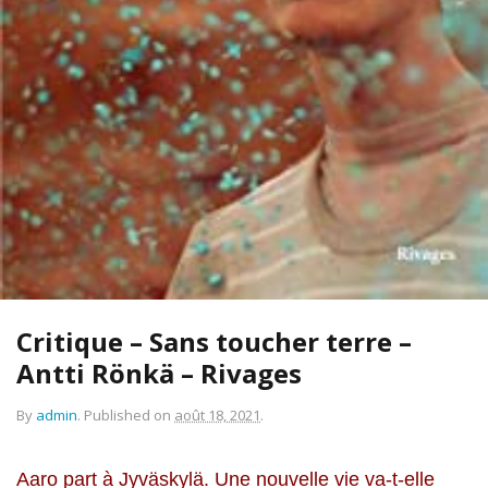
Critique – Sans toucher terre –
Antti Rönkä – Rivages
By
admin
.
Published on
août 18, 2021
.
Aaro part à
Jyväskylä. Une nouvelle vie va-t-elle