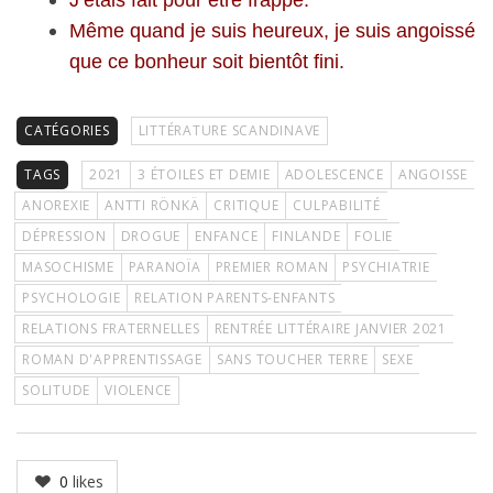
J’étais fait pour être frappé.
Même quand je suis heureux, je suis angoissé
que ce bonheur soit bientôt fini.
CATÉGORIES
LITTÉRATURE SCANDINAVE
TAGS
2021
3 ÉTOILES ET DEMIE
ADOLESCENCE
ANGOISSE
ANOREXIE
ANTTI RÖNKÄ
CRITIQUE
CULPABILITÉ
DÉPRESSION
DROGUE
ENFANCE
FINLANDE
FOLIE
MASOCHISME
PARANOÏA
PREMIER ROMAN
PSYCHIATRIE
PSYCHOLOGIE
RELATION PARENTS-ENFANTS
RELATIONS FRATERNELLES
RENTRÉE LITTÉRAIRE JANVIER 2021
ROMAN D'APPRENTISSAGE
SANS TOUCHER TERRE
SEXE
SOLITUDE
VIOLENCE
0
likes