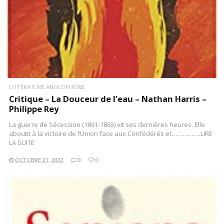
LITTÉRATURE ANGLOPHONE
Critique – La Douceur de l’eau – Nathan Harris –
Philippe Rey
La guerre de Sécession (1861-1865) vit ses dernières heures. Elle
aboutit à la victoire de l’Union face aux Confédérés et…………….LIRE
LA SUITE
OCTOBRE 21, 2022
0
0