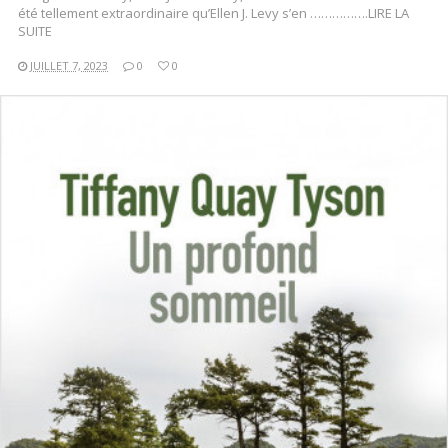
été tellement extraordinaire qu’Ellen J. Levy s’en …………….LIRE LA
SUITE
JUILLET 7, 2023
0
0
LIRE LA SUITE