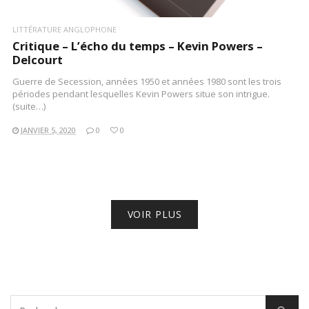
LITTÉRATURE ANGLOPHONE
Critique – L’écho du temps – Kevin Powers –
Delcourt
Guerre de Secession, années 1950 et années 1980 sont les trois
périodes pendant lesquelles Kevin Powers situe son intrigue.
(suite…)
JANVIER 5, 2020
0
0
VOIR PLUS