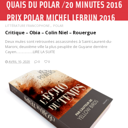
LITTÉRATURE FRANCOPHONE
POLAR
Critique – Obia – Colin Niel – Rouergue
Deux mules sont retrouvées assassinées à Saint-Laurent-du-
Maroni, deuxième ville la plus peuplée de Guyane derrière
Cayen…………….LIRE LA SUITE
AVRIL 10, 2020
0
0
LIRE LA SUITE