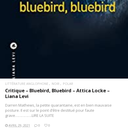
LITTÉRATURE ANGLOPHONE
NOIR
POLAR
Critique – Bluebird, Bluebird – Attica Locke –
Liana Levi
Darren Mathews, la petite quarantaine, est en bien mauvaise
posture. Il est sur le point d’être destitué pour faute
grave…………….LIRE LA SUITE
AVRIL 29, 2021
0
0