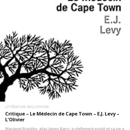
LIRE LA SUITE
LITTÉRATURE ANGLOPHONE
Critique – Le Médecin de Cape Town – E.J. Levy –
L’Olivier
Margaret Brackley, alias James Barry, a réellement existé et sa vie a