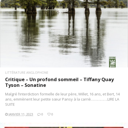
LITTÉRATURE ANGLOPHONE
Critique – Un profond sommeil – Tiffany Quay
Tyson – Sonatine
Malgré l’interdiction formelle de leur père, Willet, 16 ans, et Bert, 14
ans, emmènent leur petite sœur Pansy à la carriè…………….LIRE LA
SUITE
JANVIER 11, 2023
0
0