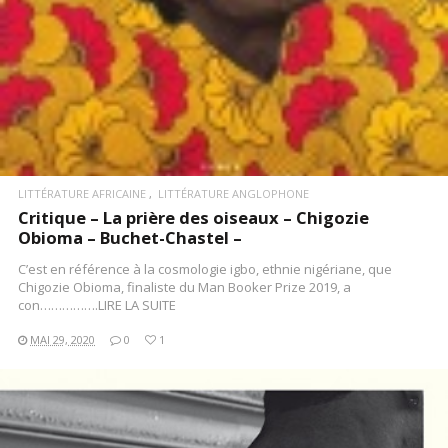
LITTÉRATURE AFRICAINE
LITTÉRATURE ANGLOPHONE
Critique – La prière des oiseaux – Chigozie
Obioma – Buchet-Chastel –
C’est en référence à la cosmologie igbo, ethnie nigériane, que
Chigozie Obioma, finaliste du Man Booker Prize 2019, a
con…………….LIRE LA SUITE
MAI 29, 2020
0
1