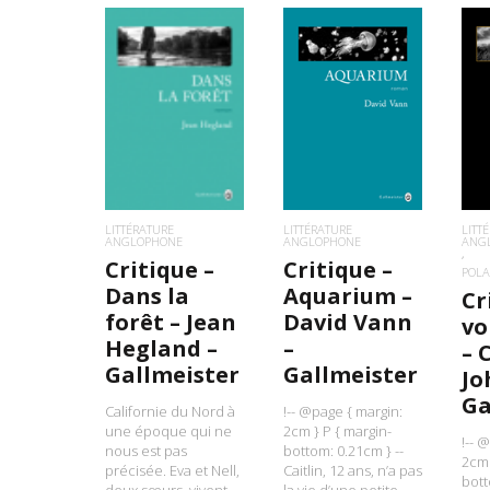
LIRE LA SUITE
LIRE LA SUITE
L
LITTÉRATURE
LITT
LITTÉRATURE
ANGLOPHONE
ANG
ANGLOPHONE
Critique –
Critique –
POLA
Aquarium –
Dans la
Cr
David Vann
forêt – Jean
vo
–
Hegland –
– 
Gallmeister
Gallmeister
Jo
Ga
!-- @page { margin:
Californie du Nord à
2cm } P { margin-
une époque qui ne
!-- 
bottom: 0.21cm } --
nous est pas
2cm 
Caitlin, 12 ans, n’a pas
précisée. Eva et Nell,
bott