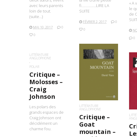
la vie d’une petite
deux sœurs, vivent
« A 
fi…………….LIRE LA
avec leurs parents
le 
SUITE
loin de tout.
de 
(suite…)
SUI
FÉVRIER 2, 2017
0
MAI 10, 2017
0
0
NO
0
0
LITTÉRATURE
ANGLOPHONE
POLAR
LIRE LA SUITE
Critique –
Molosses –
L
Craig
Johnson
LITTÉRATURE
Les polars des
ANGLOPHONE
grands espaces de
LITT
Critique –
Craig Johnson ont
ANG
Goat
décidément un
Cr
charme fou.
mountain –
Le