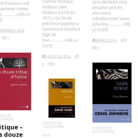
Comme l’indique
sera déclarée cinq
vol d’oiseau » est
l’éditeur, Jake
ans plus tard. En
quatrième roman
Hinkson est né en
attendant,
Cr…………….LIRE LA
1975. « Ce fils de
l’abolitionniste blanc
TE
prêcheur baptiste a
John Bro…………….LIRE
commencé à boire à
LA SUITE
VEMBRE 8, 2016
l’âge de
1
tren…………….LIRE LA
MARS 5, 2016
0
SUITE
0
JUILLET 30, 2016
0
0
IRE LA SUITE
LIRE LA SUITE
LIRE LA SUITE
ÉRATURE
LOPHONE
LITTÉRATURE
itique –
ANGLOPHONE
LITTÉRATURE
ANGLOPHONE
s douze
NOIR