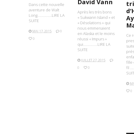
David Vann
tr
Dans cette nouvelle
d’
aventure de Walt
Après les très bons
Long…………….LIRE LA
Ay
« Sukwann Island » et
SUITE
« Désolations » qui
Ma
nous emmenaient
MAI 17, 2015
0
en Alaska et le moins
Ce r
0
réussi « Impurs »
pre
qui…………….LIRE LA
suit
SUITE
prés
enfa
JUILLET 27, 2015
fill
fil 
0
0
SUI
MA
0