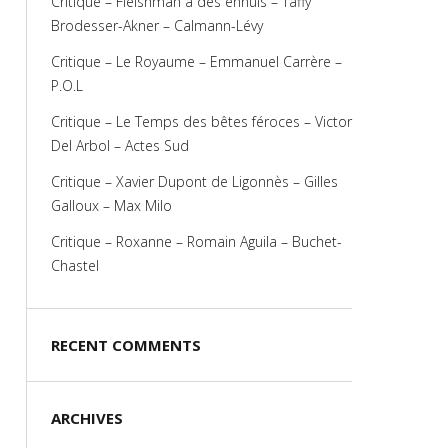
Critique – Fleishman a des ennuis – Taffy
Brodesser-Akner – Calmann-Lévy
Critique – Le Royaume – Emmanuel Carrère –
P.O.L
Critique – Le Temps des bêtes féroces – Victor
Del Arbol – Actes Sud
Critique – Xavier Dupont de Ligonnès – Gilles
Galloux – Max Milo
Critique – Roxanne – Romain Aguila – Buchet-
Chastel
RECENT COMMENTS
ARCHIVES