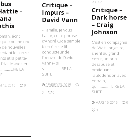
ibus
POLAR
Critique –
Critique –
Hattie –
Impurs –
Dark horse
ana
David Vann
– Craig
this
« Famille, je vous
Johnson
hais », cette phrase
oman, écrit
d’André Gide semble
sque comme une
C’est en compagnie
bien être le fil
e de nouvelles
de Walt Longmire,
conducteur de
entant les onze
shérif au grand
l’oeuvre de David
nts et la petite-
cœur, un brin
Vann (« si
e d’Hattie avec en
désabusé et
s…………….LIRE LA
…………….LIRE LA
pratiquant
SUITE
TE
l’autodérision avec
entrain,
FÉVRIER 23, 2015
I 13, 2015
0
qu…………….LIRE LA
SUITE
0
0
MARS 15, 2015
0
0