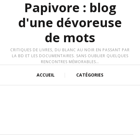
Papivore : blog
d'une dévoreuse
de mots
CRITIQUES DE LIVRES, DU BLANC AU NOIR EN PASSANT PAR
LA BD ET LES DOCUMENTAIRES. SANS OUBLIER QUELQUES
RENCONTRES MÉMORABLES…
ACCUEIL
CATÉGORIES