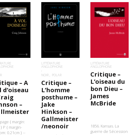
IRE LA SUITE
LIRE LA SUITE
LIRE LA SUITE
ÉRATURE
LITTÉRATURE
LITTÉRATURE
LOPHONE
ANGLOPHONE
ANGLOPHONE
Critique –
R
NOIR
POLAR
L’oiseau du
itique – A
Critique –
bon Dieu –
l d’oiseau
L’homme
James
Craig
posthume –
McBride
hnson –
Jake
llmeister
Hinkson –
Gallmeister
@page { margin:
/neonoir
1856. Kansas. La
} P { margin-
guerre de Sécession
om: 0.21cm } --