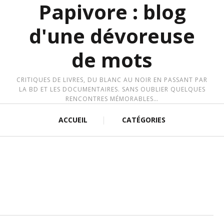
Papivore : blog
d'une dévoreuse
de mots
CRITIQUES DE LIVRES, DU BLANC AU NOIR EN PASSANT PAR
LA BD ET LES DOCUMENTAIRES. SANS OUBLIER QUELQUES
RENCONTRES MÉMORABLES…
ACCUEIL
CATÉGORIES