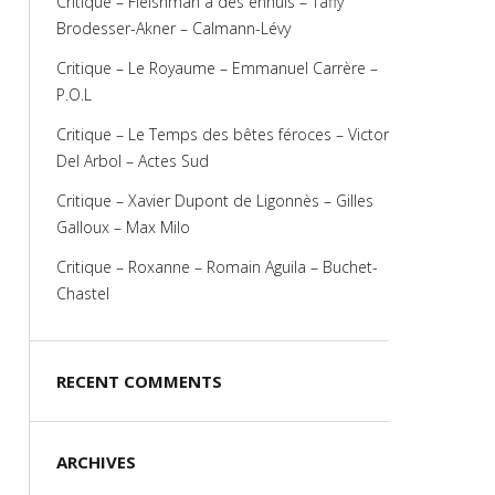
Critique – Fleishman a des ennuis – Taffy
Brodesser-Akner – Calmann-Lévy
Critique – Le Royaume – Emmanuel Carrère –
P.O.L
Critique – Le Temps des bêtes féroces – Victor
Del Arbol – Actes Sud
Critique – Xavier Dupont de Ligonnès – Gilles
Galloux – Max Milo
Critique – Roxanne – Romain Aguila – Buchet-
Chastel
RECENT COMMENTS
ARCHIVES