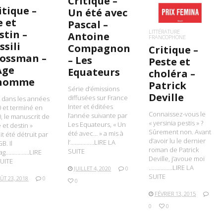
Critique –
itique –
Un été avec
e et
Pascal –
LITTÉRATURE
stin –
Antoine
FRANCOPHONE
ssili
Compagnon
Critique –
ossman –
– Les
Peste et
Age
Equateurs
choléra –
’homme
Patrick
Série d’émissions
Deville
diffusées sur France
t dans les années
Inter et éditées
 et terminé en
Connaissez-vous le
l’année suivante par
, le manuscrit de
« yersinia pestis » ?
Les Equateurs, « Un
e et destin »
Sûrement non. Avant
été avec… » a mis à
it été détruit par
d’avoir lu le dernier
l’…………….LIRE LA
B. Il
roman de Patrick
SUITE
tag…………….LIRE
Deville, j’avoue moi
UITE
…………….LIRE LA
JUILLET 4, 2020
0
SUITE
ÛT 23, 2018
0
0
FÉVRIER 13, 2015
0
0