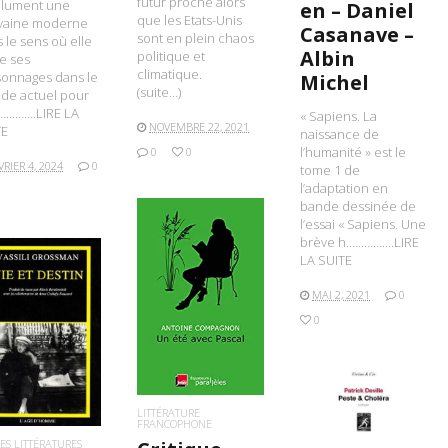
futur proche alors
olument une
en – Daniel
que les Etats-Unis
ivaine moderne
Casanave –
sont en plein chaos
 le sens où elle
Albin
politique et
e ses
climatique.
sonnages dans le
Michel
(suite…)
de actuel pour
………….LIRE LA
« Sapiens. La
NOVEMBRE 22, 2021
TE
naissance de
l’humanité » est le
0
0
VRIER 4, 2024
0
tome 1 de
l’adaptation en
bande dessinée de
l’essai « Sapiens. Une
brève h…………….LIRE
LA SUITE
MAI 2, 2021
0
LIRE LA SUITE
0
IRE LA SUITE
LITTÉRATURE
FRANCOPHONE
LIRE LA SUITE
ES LITTÉRATURES