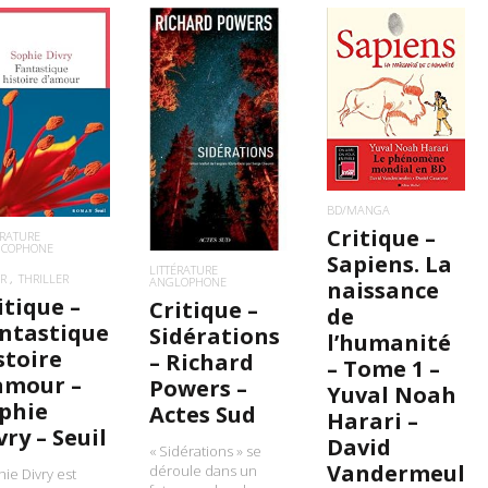
LIRE LA SUITE
IRE LA SUITE
LIRE LA SUITE
BD/MANGA
Critique –
ÉRATURE
NCOPHONE
Sapiens. La
LITTÉRATURE
R
THRILLER
ANGLOPHONE
naissance
itique –
Critique –
de
ntastique
Sidérations
l’humanité
stoire
– Richard
– Tome 1 –
amour –
Powers –
Yuval Noah
phie
Actes Sud
Harari –
vry – Seuil
David
« Sidérations » se
Vandermeul
déroule dans un
ie Divry est