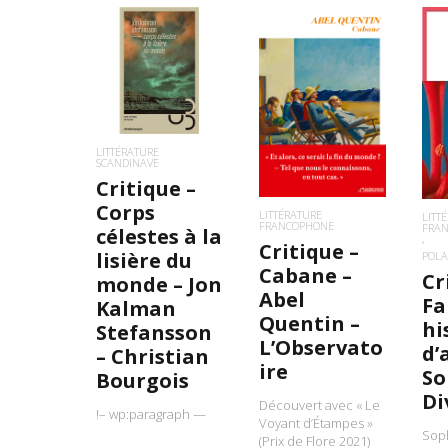
LIRE LA SUITE
LIRE LA SUITE
L
LITTÉRATURE
SCANDINAVE
Critique –
Corps
LITTÉRATURE
LITT
FRANCOPHONE
FRA
célestes à la
Critique –
lisière du
POLA
Cabane –
Cr
monde – Jon
Abel
Fa
Kalman
Quentin –
hi
Stefansson
L’Observato
d’
– Christian
ire
So
Bourgois
Di
Découvert avec « Le
!– wp:paragraph —
Voyant d’Étampes »
Soph
(Prix de Flore 2021)