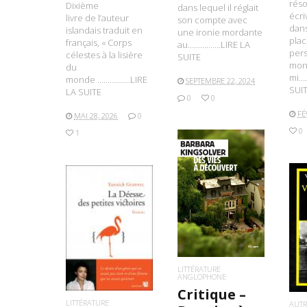
rés
Dixième
dans lequel il réglait
écr
livre de l’auteur
son compte avec
dans
islandais traduit en
une ironie mordante
plac
français, « Corps
au…………….LIRE LA
per
célestes à la lisière
SUITE
mon
du
mi…
monde …………….LIRE
SEPTEMBRE 22, 2024
SUI
LA SUITE
0
0
FÉ
MAI 28, 2026
0
0
1
LIRE LA SUITE
LIRE LA SUITE
L
LITTÉRATURE
ANGLOPHONE
Critique –
LITTÉRATURE
AUTR