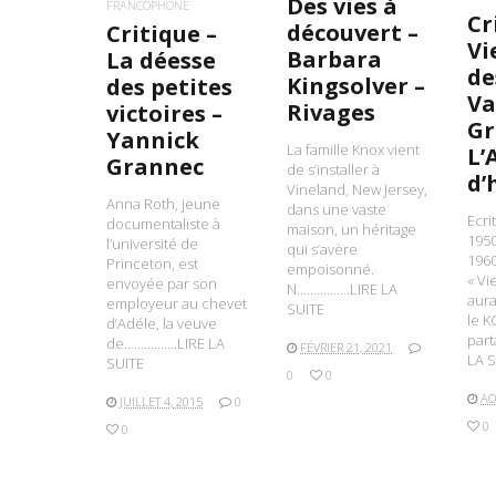
Des vies à
FRANCOPHONE
Cr
découvert –
Critique –
Vi
Barbara
La déesse
de
Kingsolver –
des petites
Va
Rivages
victoires –
Gr
Yannick
La famille Knox vient
L’
Grannec
de s’installer à
d
Vineland, New Jersey,
Anna Roth, jeune
dans une vaste
Ecri
documentaliste à
maison, un héritage
1950
l’université de
qui s’avère
1960
Princeton, est
empoisonné.
« Vi
envoyée par son
N…………….LIRE LA
aura
employeur au chevet
SUITE
le KG
d’Adéle, la veuve
par
de…………….LIRE LA
FÉVRIER 21, 2021
LA S
SUITE
0
0
AO
JUILLET 4, 2015
0
0
0