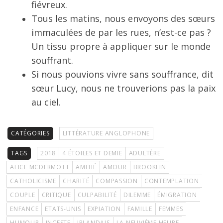
fiévreux.
Tous les matins, nous envoyons des sœurs
immaculées de par les rues, n’est-ce pas ?
Un tissu propre à appliquer sur le monde
souffrant.
Si nous pouvions vivre sans souffrance, dit
sœur Lucy, nous ne trouverions pas la paix
au ciel.
CATÉGORIES
LITTÉRATURE ANGLOPHONE
TAGS
2018
4 ÉTOILES ET DEMIE
ADULTÈRE
ALICE MCDERMOTT
AMITIÉ
AMOUR
BROOKLIN
CATHOLICISME
CHARITÉ
COMPASSION
CONTEMPLATION
COUPLE
CRITIQUE
CULPABILITÉ
DILEMME
ÉMIGRATION
ENFANCE
ETATS-UNIS
EXPIATION
FAMILLE
FEMMES
HUMOUR
INCESTE
IRLANDAIS
LA NEUVIÈME HEURE