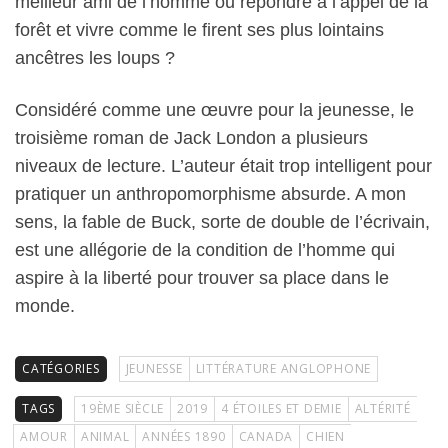
meilleur ami de l’homme ou répondre à l’appel de la
forêt et vivre comme le firent ses plus lointains
ancêtres les loups ?
Considéré comme une œuvre pour la jeunesse, le
troisième roman de Jack London a plusieurs
niveaux de lecture. L’auteur était trop intelligent pour
pratiquer un anthropomorphisme absurde. A mon
sens, la fable de Buck, sorte de double de l’écrivain,
est une allégorie de la condition de l’homme qui
aspire à la liberté pour trouver sa place dans le
monde.
CATÉGORIES
JEUNESSE
LITTÉRATURE ANGLOPHONE
TAGS
19ÈME SIÈCLE
2019
4 ÉTOILES ET DEMIE
ALTÉRITÉ
AMOUR
ANIMAL
ANNÉES 1890
CANADA
CHIEN