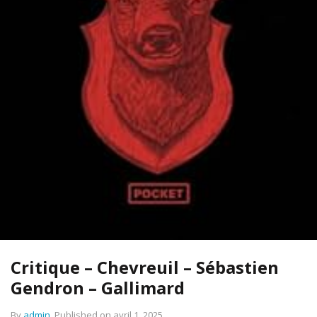
Critique – Chevreuil – Sébastien
Gendron – Gallimard
By
admin
.
Published on
avril 1, 2025
.