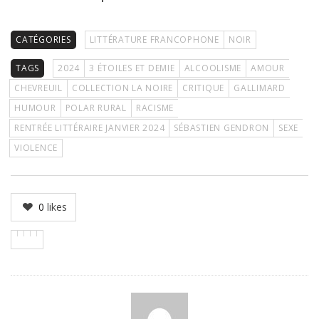
CATÉGORIES
LITTÉRATURE FRANCOPHONE
NOIR
TAGS
2024
3 ÉTOILES ET DEMIE
ALCOOLISME
AMOUR
CHEVREUIL
COLLECTION LA NOIRE
CRITIQUE
GALLIMARD
HUMOUR
POLAR RURAL
RACISME
RENTRÉE LITTÉRAIRE JANVIER 2024
SÉBASTIEN GENDRON
SEXE
VIOLENCE
0
likes