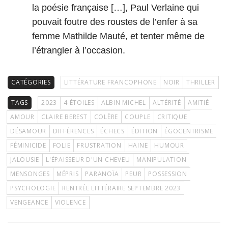
la poésie française […], Paul Verlaine qui
pouvait foutre des roustes de l’enfer à sa
femme Mathilde Mauté, et tenter même de
l’étrangler à l’occasion.
CATÉGORIES
LITTÉRATURE FRANCOPHONE
NOIR
THRILLER
TAGS
2023
4 ÉTOILES
ALBIN MICHEL
ALTÉRITÉ
AMITIÉ
AMOUR
CLAIRE BEREST
COLÈRE
COUPLE
CRITIQUE
DÉSAMOUR
DIFFÉRENCES
ÉCHECS
ÉDITION
ÉGOCENTRISME
FÉMINICIDE
FOLIE
FRUSTRATION
HAINE
HUMOUR
JALOUSIE
L'ÉPAISSEUR D'UN CHEVEU
MANIPULATION
MENSONGES
MÉPRIS
PARANOÏA
PEUR
POSSESSION
PSYCHOLOGIE
RENTRÉE LITTÉRAIRE SEPTEMBRE 2023
VENGEANCE
VIOLENCE