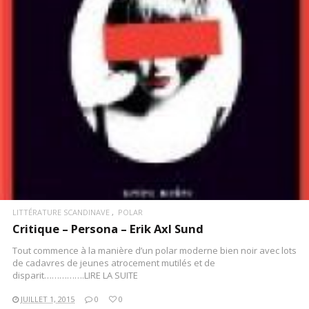
LITTÉRATURE SCANDINAVE
POLAR
Critique – Persona – Erik Axl Sund
Tout commence à la manière d’un polar moderne bien noir avec lots
de cadavres de jeunes atrocement mutilés et de
disparit…………….LIRE LA SUITE
JUILLET 1, 2015
0
0