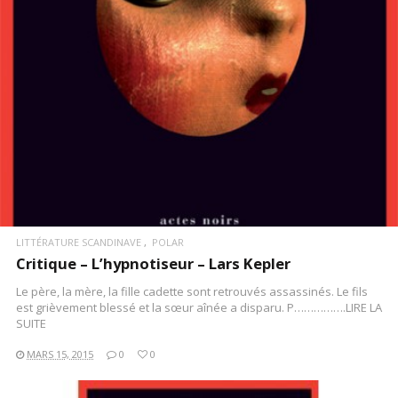
LITTÉRATURE SCANDINAVE
POLAR
Critique – L’hypnotiseur – Lars Kepler
Le père, la mère, la fille cadette sont retrouvés assassinés. Le fils
est grièvement blessé et la sœur aînée a disparu. P…………….LIRE LA
SUITE
MARS 15, 2015
0
0