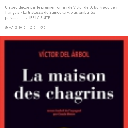
Un peu déçue par le premier roman de Victor del Arbol traduit en
français « La tristesse du Samouraï », plus emballée
par…………….LIRE LA SUITE
MAI 5, 2017
0
0