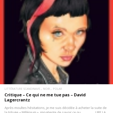
LIRE LA SUITE
LITTÉRATURE SCANDINAVE
NOIR
POLAR
Critique – Ce qui ne me tue pas – David
Lagercrantz
Après moultes hésitations, je me suis décidée à acheter la suite de
la trilogie « Millénium », impatiente de savoir ce qu…………….LIRE LA