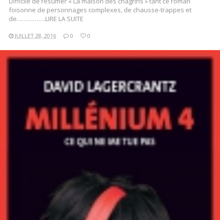
Difficile de résumer « La maison des chagrins » tant ce roman
foisonne de personnages complexes, de chausse-trappes et
de…………….LIRE LA SUITE
JUILLET 28, 2016
0
0