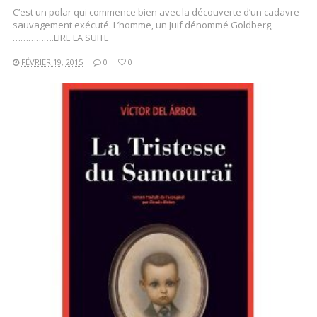
C’est un polar qui commence bien avec la découverte d’un cadavre
sauvagement exécuté. L’homme, un Juif dénommé Goldberg,
…………….LIRE LA SUITE
FÉVRIER 19, 2015
0
0
LIRE LA SUITE