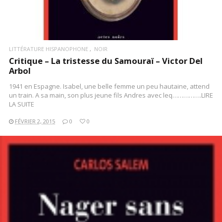
LITTÉRATURE HISPANOPHONE
NOIR
Critique – La tristesse du Samouraï – Victor Del
Arbol
1941 en Espagne. Isabel, une belle femme un peu hautaine, attend
un train. A sa main, son plus jeune fils Andres avec leq…………….LIRE
LA SUITE
FÉVRIER 2, 2015
0
0