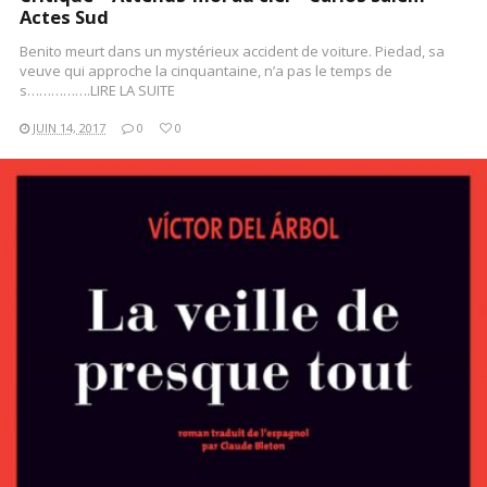
Actes Sud
Benito meurt dans un mystérieux accident de voiture. Piedad, sa
veuve qui approche la cinquantaine, n’a pas le temps de
s…………….LIRE LA SUITE
JUIN 14, 2017
0
0