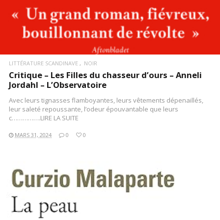
LITTÉRATURE SCANDINAVE
NOIR
Critique – Les Filles du chasseur d’ours – Anneli
Jordahl – L’Observatoire
Avec leurs tignasses flamboyantes, leurs vêtements dépenaillés,
leur saleté repoussante, l’odeur épouvantable que leurs
c…………….LIRE LA SUITE
MARS 31, 2024
0
0