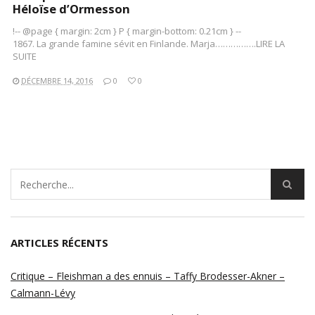
Héloïse d’Ormesson
!-- @page { margin: 2cm } P { margin-bottom: 0.21cm } --
1867. La grande famine sévit en Finlande. Marja…………….LIRE LA
SUITE
DÉCEMBRE 14, 2016
0
0
ARTICLES RÉCENTS
Critique – Fleishman a des ennuis – Taffy Brodesser-Akner –
Calmann-Lévy