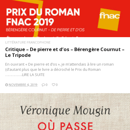
LITTÉRATURE FRANCOPHONE
Critique – De pierre et d’os – Bérengère Cournut –
Le Tripode
En ouvrant « De pierre et d’os », je m’attendais à lire un roman
(d’autant plus que le livre a décroché le Prix du Roman
…………….LIRE LA SUITE
NOVEMBRE 4, 2019
0
0