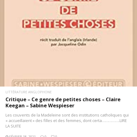
LIRE LA SUITE
LITTÉRATURE ANGLOPHONE
Critique – Ce genre de petites choses – Claire
Keegan – Sabine Wespieser
Les couvents de la Madeleine sont des institutions catholiques qui
« accueillaient » des filles et des femmes, dont certa…………….LIRE
LA SUITE
FÉVRIER 18, 2021
0
0