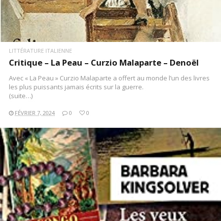
LITTÉRATURE ITALIENNE
Critique – La Peau – Curzio Malaparte – Denoël
Avec « La Peau » Curzio Malaparte a offert au monde l’un des livres
les plus puissants jamais écrits sur la guerre.
(suite…)
FÉVRIER 7, 2024
0
0