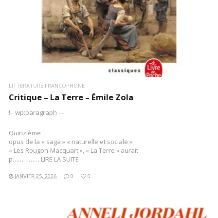
LITTÉRATURE FRANCOPHONE
Critique – La Terre – Émile Zola
!– wp:paragraph —
Quinzième
opus de la « saga » « naturelle et sociale »
« Les Rougon-Macquart », « La Terre » aurait
p…………….LIRE LA SUITE
JANVIER 25, 2026
0
0