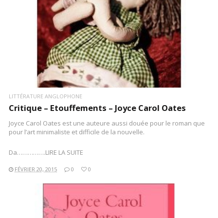
LITTÉRATURE ANGLOPHONE
Critique – Etouffements – Joyce Carol Oates
Joyce Carol Oates est une auteure aussi douée pour le roman que
pour l’art minimaliste et difficile de la nouvelle.
Da…………….LIRE LA SUITE
FÉVRIER 20, 2015
0
0