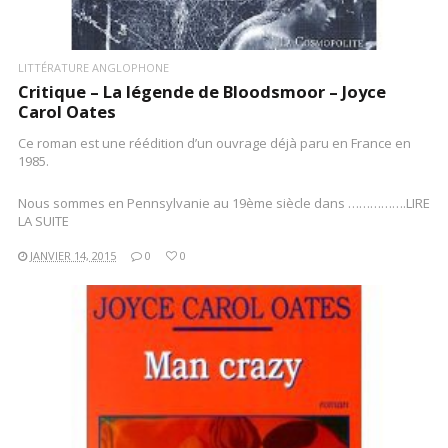
LITTÉRATURE ANGLOPHONE
Critique – La légende de Bloodsmoor – Joyce
Carol Oates
Ce roman est une réédition d’un ouvrage déjà paru en France en
1985.
Nous sommes en Pennsylvanie au 19ème siècle dans …………….LIRE
LA SUITE
JANVIER 14, 2015
0
0