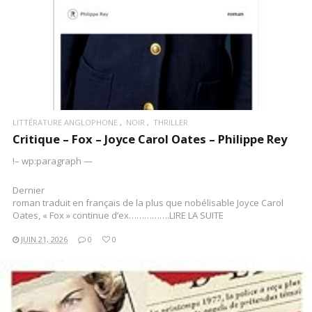
LITTÉRATURE ANGLOPHONE
NOIR
THRILLER
Critique – Fox – Joyce Carol Oates – Philippe Rey
!– wp:paragraph —
Dernier
roman traduit en français de la plus que nobélisable Joyce Carol
Oates, « Fox » continue d’ex…………….LIRE LA SUITE
JUIN 21, 2026
0
0