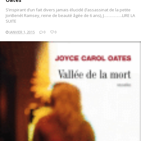
S’inspirant d’un fait divers jamais élucidé (l’assassinat de la petite
JonBenét Ramsey, reine de beauté âgée de 6 ans), J…………….LIRE LA
SUITE
JANVIER 1, 2015
0
0