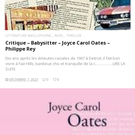
LITTÉRATURE ANGLOPHONE
NOIR
THRILLER
Critique – Babysitter – Joyce Carol Oates –
Philippe Rey
Dix ans après les émeutes raciales de 1967 à Detroit, il fait bon
vivre à Fair Hills, banlieue chic et tranquille de la c…………….LIRE LA
SUITE
DÉCEMBRE 7, 2023
0
0