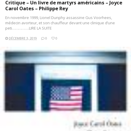
Critique – Un livre de martyrs américains – Joyce
Carol Oates – Philippe Rey
En novembre 1999, Lionel Dunphy assassine Gus Voorhees,
médecin avorteur, et son chauffeur devant une clinique d’une
peti…………….LIRE LA SUITE
DÉCEMBRE 3, 2019
0
0