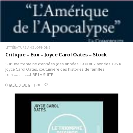
LITTÉRATURE ANGLOPHONE
Critique – Eux – Joyce Carol Oates – Stock
Sur une trentaine d’années (des années 1930 aux années 1960),
Joyce Carol Oates, coutumière des histoires de familles
com…………….LIRE LA SUITE
AOÛT 3, 2016
0
0