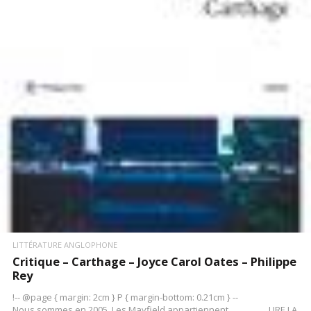
LIRE LA SUITE
LITTÉRATURE ANGLOPHONE
Critique – Carthage – Joyce Carol Oates – Philippe
Rey
!-- @page { margin: 2cm } P { margin-bottom: 0.21cm } --
Nous sommes en 2005. Les Mayfield appartiennent…………….LIRE LA