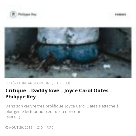
LITTÉRATURE ANGLOPHONE
THRILLER
Critique – Daddy love – Joyce Carol Oates –
Philippe Rey
Dans son œuvre très prolifique, Joyce Carol Oates s’attache à
plonger le lecteur au cœur de la noirceur.
(suite…)
AOÛT 29, 2016
0
0