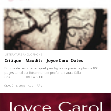
LITTÉRATURE ANGLOPHONE
Critique – Maudits – Joyce Carol Oates
Difficile de résumer en quelques lignes ce pavé de plus de 800
pages tant il est foisonnant et profond. Il aura fallu
une…………….LIRE LA SUITE
AOÛT 3, 2015
0
0