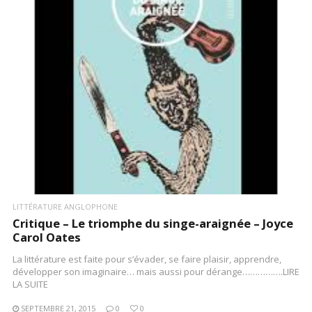
LIRE LA SUITE
LITTÉRATURE ANGLOPHONE
Critique – Le triomphe du singe-araignée – Joyce
Carol Oates
La littérature est faite pour s’évader, se faire plaisir, apprendre,
développer son imaginaire… mais aussi pour dérange…………….LIRE
LA SUITE
SEPTEMBRE 21, 2015
0
0