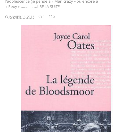
l’adolescence (je pense à « Man crazy » ou encore à
« Sexy »…………….LIRE LA SUITE
JANVIER 14, 2015
0
0
LIRE LA SUITE