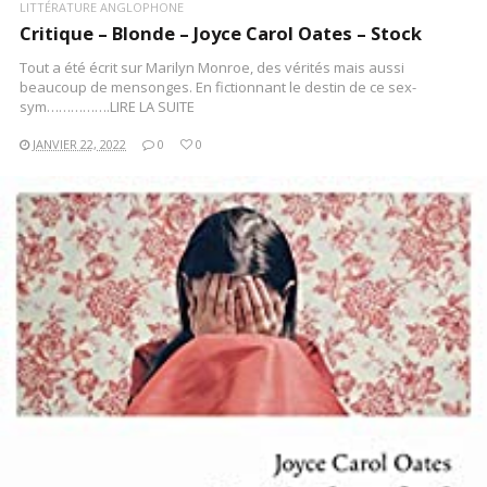
LITTÉRATURE ANGLOPHONE
Critique – Blonde – Joyce Carol Oates – Stock
Tout a été écrit sur Marilyn Monroe, des vérités mais aussi
beaucoup de mensonges. En fictionnant le destin de ce sex-
sym…………….LIRE LA SUITE
JANVIER 22, 2022
0
0