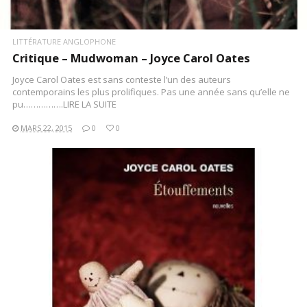
LITTÉRATURE ANGLOPHONE
Critique – Mudwoman – Joyce Carol Oates
Joyce Carol Oates est sans conteste l’un des auteurs
contemporains les plus prolifiques. Pas une année sans qu’elle ne
pu…………….LIRE LA SUITE
MARS 22, 2015
0
0
LIRE LA SUITE