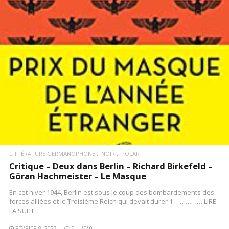
LITTÉRATURE GERMANOPHONE
NOIR
POLAR
Critique – Deux dans Berlin – Richard Birkefeld –
Göran Hachmeister – Le Masque
En cet hiver 1944, Berlin est sous le coup des bombardements des
forces alliées et le Troisième Reich qui devait durer 1 …………….LIRE
LA SUITE
FÉVRIER 8, 2023
0
0