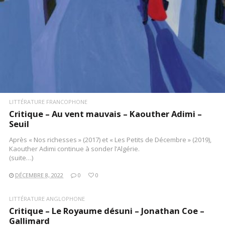
LITTÉRATURE FRANCOPHONE
Critique – Au vent mauvais – Kaouther Adimi –
Seuil
Après « Nos richesses » (2017) et « Les Petits de Décembre » (2019),
Kaouther Adimi continue à sonder l’Algérie.
(suite…)
DÉCEMBRE 8, 2022
0
0
LITTÉRATURE ANGLOPHONE
Critique – Le Royaume désuni – Jonathan Coe –
Gallimard