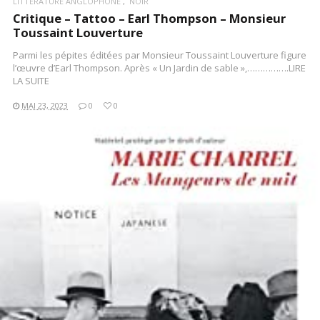
LITTÉRATURE ANGLOPHONE
NOIR
Critique – Tattoo – Earl Thompson – Monsieur
Toussaint Louverture
Parmi les pépites éditées par Monsieur Toussaint Louverture figure
l’œuvre d’Earl Thompson. Après « Un Jardin de sable »,…………….LIRE
LA SUITE
MAI 23, 2023
0
0