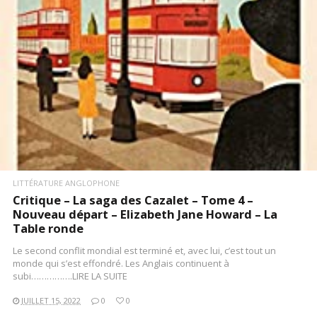
LITTÉRATURE ANGLOPHONE
Critique – La saga des Cazalet – Tome 4 –
Nouveau départ – Elizabeth Jane Howard – La
Table ronde
Le second conflit mondial est terminé et, avec lui, c’est tout un
monde qui s’est effondré. Les Anglais continuent à
subi…………….LIRE LA SUITE
JUILLET 15, 2022
0
0