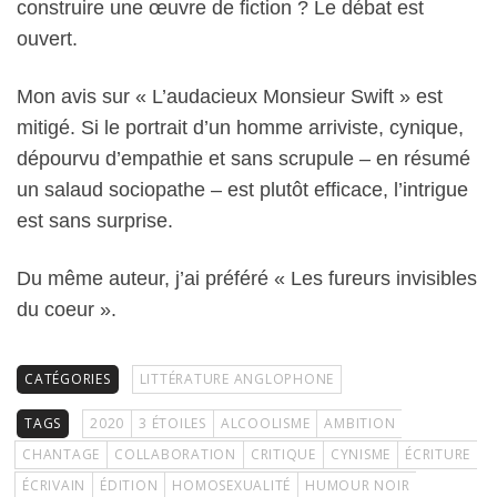
construire une œuvre de fiction ? Le débat est
ouvert.
Mon avis sur « L’audacieux Monsieur Swift » est
mitigé. Si le portrait d’un homme arriviste, cynique,
dépourvu d’empathie et sans scrupule – en résumé
un salaud sociopathe – est plutôt efficace, l’intrigue
est sans surprise.
Du même auteur, j’ai préféré « Les fureurs invisibles
du coeur ».
CATÉGORIES
LITTÉRATURE ANGLOPHONE
TAGS
2020
3 ÉTOILES
ALCOOLISME
AMBITION
CHANTAGE
COLLABORATION
CRITIQUE
CYNISME
ÉCRITURE
ÉCRIVAIN
ÉDITION
HOMOSEXUALITÉ
HUMOUR NOIR