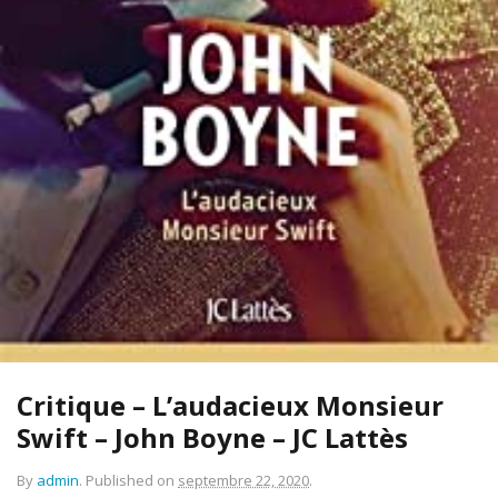
Critique – L’audacieux Monsieur
Swift – John Boyne – JC Lattès
By
admin
.
Published on
septembre 22, 2020
.