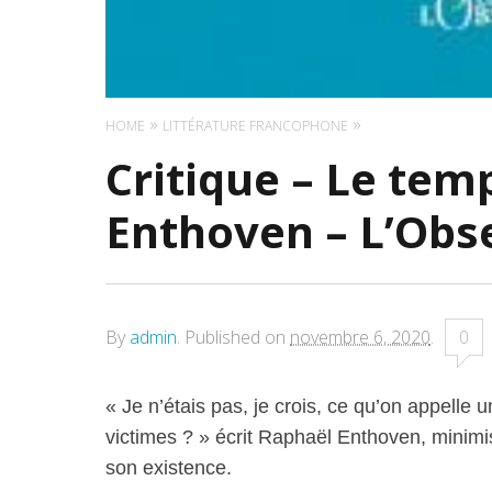
HOME
LITTÉRATURE FRANCOPHONE
Critique – Le tem
Enthoven – L’Obs
By
admin
.
Published on
novembre 6, 2020
.
0
« Je n’étais pas, je crois, ce qu’on appelle u
victimes ? » écrit Raphaël Enthoven, minim
son existence.