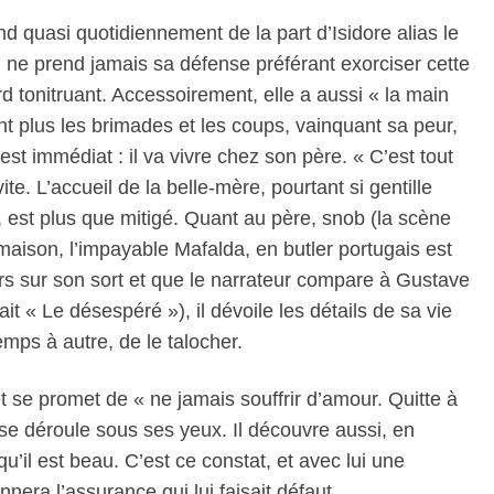
end quasi quotidiennement de la part d’Isidore alias le
 ne prend jamais sa défense préférant exorciser cette
rd tonitruant. Accessoirement, elle a aussi « la main
tant plus les brimades et les coups, vainquant sa peur,
t est immédiat : il va vivre chez son père. « C’est tout
vite. L’accueil de la belle-mère, pourtant si gentille
, est plus que mitigé. Quant au père, snob (la scène
maison, l’impayable Mafalda, en butler portugais est
urs sur son sort et que le narrateur compare à Gustave
t « Le désespéré »), il dévoile les détails de sa vie
emps à autre, de le talocher.
 et se promet de « ne jamais souffrir d’amour. Quitte à
i se déroule sous ses yeux. Il découvre aussi, en
 qu’il est beau. C’est ce constat, et avec lui une
nera l’assurance qui lui faisait défaut.