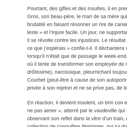
Pourtant, des gifles et des insultes, il en pr
Gros, son beau-père, le mari de sa mère qui
brutalité en faisant résonner un rire de cana
leste » et l’injure facile. Un jour, ne suppor
il se révolte contre les injustices. Le résulta
ce que j’espérais » confie-t-il. Il déchantera 
lorsqu’il n’était que de passage le week-end
où il tente de transformer son employée de 
drôlissime), narcissique, pleurnichant toujo
Courbet (peut-être à cause de son autoportrai
privée à son rejeton et ne se prive pas, de t
En réaction, il devient insolent, un brin con
ne pas aimer », atterré par le vaudeville qu
observant son reflet dans la vitre d’un train,
collection de conquêtes féminines, qui lui don