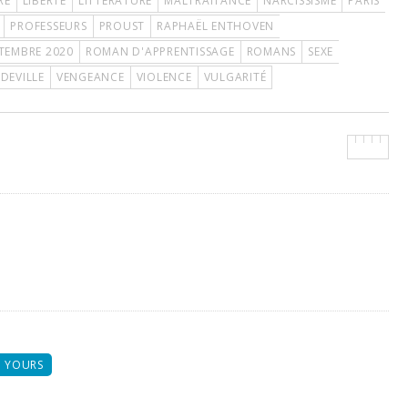
RE
LIBERTÉ
LITTÉRATURE
MALTRAITANCE
NARCISSISME
PARIS
PROFESSEURS
PROUST
RAPHAËL ENTHOVEN
PTEMBRE 2020
ROMAN D'APPRENTISSAGE
ROMANS
SEXE
DEVILLE
VENGEANCE
VIOLENCE
VULGARITÉ
 YOURS