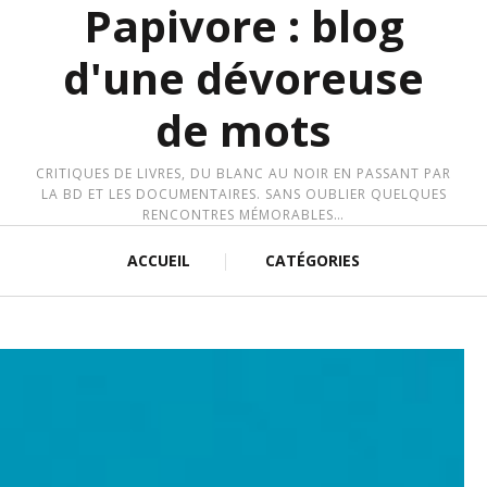
Papivore : blog
d'une dévoreuse
de mots
CRITIQUES DE LIVRES, DU BLANC AU NOIR EN PASSANT PAR
LA BD ET LES DOCUMENTAIRES. SANS OUBLIER QUELQUES
RENCONTRES MÉMORABLES…
ACCUEIL
CATÉGORIES