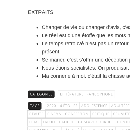
EXTRAITS
Changer de vie ou changer d’avis, c’e
Le réel est d’une étoffe que les mots n’
Le temps retrouvé n’est pas un retour
présent.
Se marier, c’est s’offrir une déception 
Nous étions socialistes. On produisai
Ma connerie à moi, c’était la chasse au
CATÉGORIES
LITTÉRATURE FRANCOPHONE
TAGS
2020
4 ÉTOILES
ADOLESCENCE
ADULTÈRE
BEAUTÉ
CINÉMA
CONFESSION
CRITIQUE
CRUAUT
FILMS
FREUD
GAUCHE
GUSTAVE COURBET
HUMIL