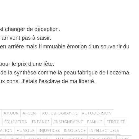
st changer de déception.
arrivent pas à saisir.
 en arrière mais l’immuable émotion d’un souvenir du
pour le prix d’une fête.
t de la synthèse comme la peau fabrique de l’eczéma.
x cons. J’étais l’esclave de ma liberté.
AMOUR
ARGENT
AUTOBIOGRAPHIE
AUTODÉRISION
É
ÉDUCATION
ENFANCE
ENSEIGNEMENT
FAMILLE
FÉROCITÉ
IATION
HUMOUR
INJUSTICES
INSOLENCE
INTELLECTUELS