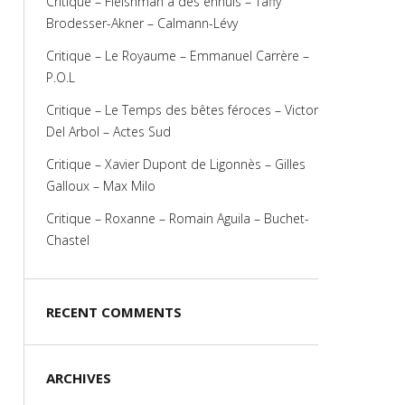
Critique – Fleishman a des ennuis – Taffy
Brodesser-Akner – Calmann-Lévy
Critique – Le Royaume – Emmanuel Carrère –
P.O.L
Critique – Le Temps des bêtes féroces – Victor
Del Arbol – Actes Sud
Critique – Xavier Dupont de Ligonnès – Gilles
Galloux – Max Milo
Critique – Roxanne – Romain Aguila – Buchet-
Chastel
RECENT COMMENTS
ARCHIVES